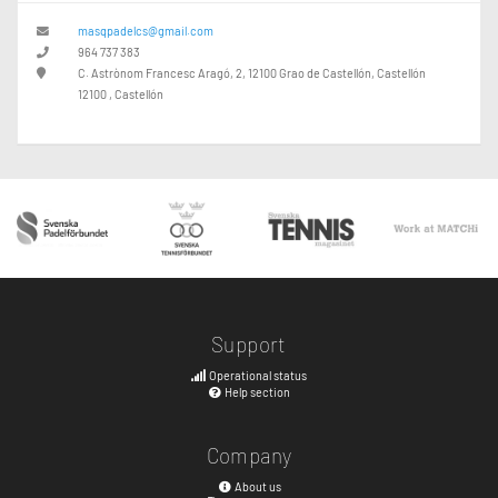
masqpadelcs@gmail.com
964 737 383
C. Astrònom Francesc Aragó, 2, 12100 Grao de Castellón, Castellón
12100 , Castellón
Support
Operational status
Help section
Company
About us