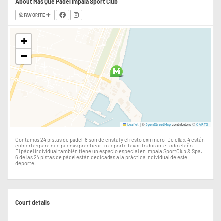
About Más Que Pádel Impala Sport Club
FAVORITE
+
−
|
©
contributors ©
Leaflet
OpenStreetMap
CARTO
Contamos 24 pistas de pádel. 8 son de cristal y el resto con muro. De ellas, 4 están
cubiertas para que puedas practicar tu deporte favorito durante todo el año.
El pádel individual también tiene un espacio especial en Impala SportClub & Spa.
6 de las 24 pistas de pádel están dedicadas a la práctica individual de este
deporte.
Court details