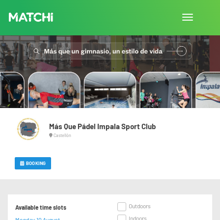
Toggle
navigation
Más Que Pádel Impala Sport Club
Castellón
BOOKING
Outdoors
Available time slots
Indoors
Monday 10 August