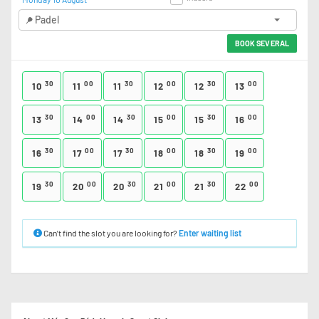
Padel
BOOK SEVERAL
30
00
30
00
30
00
10
11
11
12
12
13
30
00
30
00
30
00
13
14
14
15
15
16
30
00
30
00
30
00
16
17
17
18
18
19
30
00
30
00
30
00
19
20
20
21
21
22
Can’t find the slot you are looking for?
Enter waiting list