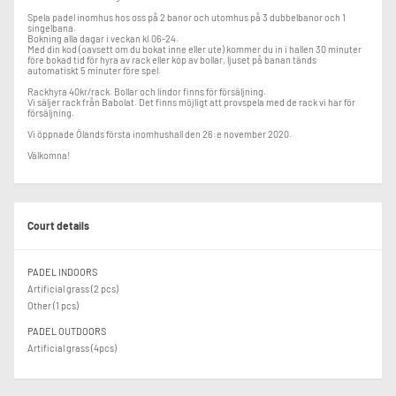
Spela padel inomhus hos oss på 2 banor och utomhus på 3 dubbelbanor och 1
singelbana.
Bokning alla dagar i veckan kl.06-24.
Med din kod (oavsett om du bokat inne eller ute) kommer du in i hallen 30 minuter
före bokad tid för hyra av rack eller köp av bollar, ljuset på banan tänds
automatiskt 5 minuter före spel.
Rackhyra 40kr/rack. Bollar och lindor finns för försäljning.
Vi säljer rack från Babolat. Det finns möjligt att provspela med de rack vi har för
försäljning.
Vi öppnade Ölands första inomhushall den 26:e november 2020.
Välkomna!
Court details
PADEL INDOORS
Artificial grass (2 pcs)
Other (1 pcs)
PADEL OUTDOORS
Artificial grass (4pcs)