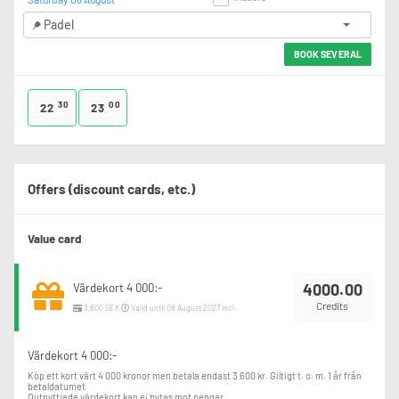
Padel
BOOK SEVERAL
30
00
22
23
Offers (discount cards, etc.)
Value card
4000.00
Värdekort 4 000:-
Credits
3,600 SEK
Valid until 08 August 2027 incl.
Värdekort 4 000:-
Köp ett kort värt 4 000 kronor men betala endast 3 600 kr. Giltigt t. o. m. 1 år från 
betaldatumet. 

Outnyttjade värdekort kan ej bytas mot pengar.