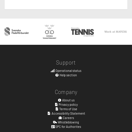
Support
Operational status
Help section
Company
About us
Privacy policy
Terms of Use
Accessibility Statement
Careers
Whistleblowing
SPC for Authorites