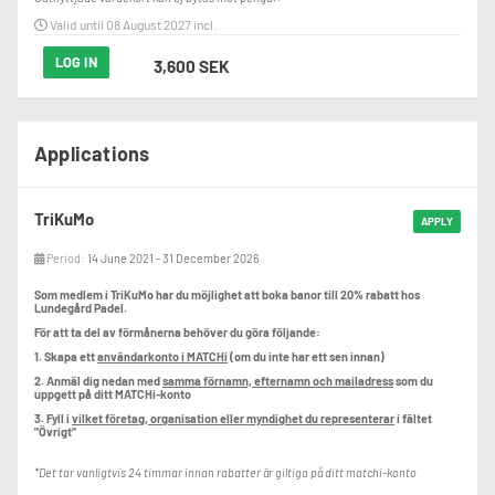
Valid until 08 August 2027 incl.
LOG IN
3,600 SEK
Applications
TriKuMo
APPLY
Period:
14 June 2021 - 31 December 2026
Som medlem i TriKuMo har du möjlighet att boka banor till 20% rabatt hos
Lundegård Padel.
För att ta del av förmånerna behöver du göra följande:
1. Skapa ett
användarkonto i MATCHi
(om du inte har ett sen innan)
2. Anmäl dig nedan med
samma förnamn, efternamn och mailadress
som du
uppgett på ditt MATCHi-konto
3. Fyll i
vilket företag, organisation eller myndighet du representerar
i fältet
"Övrigt"
*Det tar vanligtvis 24 timmar innan rabatter är giltiga på ditt matchi-konto