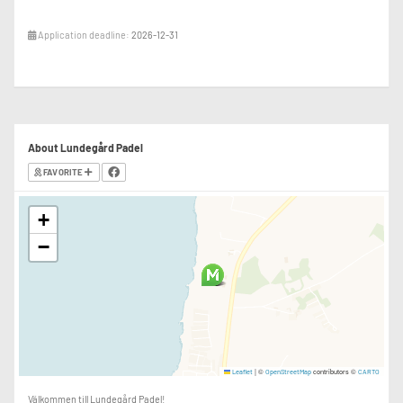
Application deadline:
2026-12-31
About Lundegård Padel
FAVORITE
+
−
|
©
contributors ©
Leaflet
OpenStreetMap
CARTO
Välkommen till Lundegård Padel!