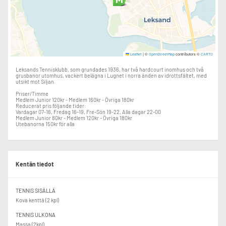
|
©
contributors ©
Leaflet
OpenStreetMap
CARTO
Leksands Tennisklubb, som grundades 1936, har två hardcourt inomhus och två
grusbanor utomhus, vackert belägna i Lugnet i norra änden av idrottsfältet, med
utsikt mot Siljan.
Priser/Timme
Medlem Junior 120kr - Medlem 160kr - Övriga 180kr
Reducerat pris följande tider:
Vardagar 07-16, Fredag 16-19, Fre-Sön 19-22, Alla dagar 22-00
Medlem Junior 80kr - Medlem 120kr - Övriga 180kr
Utebanorna 150kr för alla
Kentän tiedot
TENNIS SISÄLLÄ
Kova kenttä (2 kpl)
TENNIS ULKONA
Massa (2kpl)