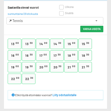
Ulkona
Saatavilla olevat vuorot
Sisällä
sunnuntaina 09 elokuuta
Tennis
VARAA USEITA
00
30
00
30
00
30
13
13
14
14
15
15
00
30
00
30
00
30
16
16
17
17
18
18
00
30
00
30
00
30
19
19
20
20
21
21
00
30
22
22
Etkö löydä etsimääsi vuoroa?
Liity odotuslistalle