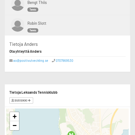
Bengt Thiis
Tennis
Robin Slott
Tennis
Tietoja Anders
Ota yhteyttä Anders
ao@positivutveckling.se
0707969530
Tietoja Leksands Tennisklubb
SUOSIKKI
+
−