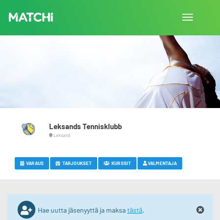
Vaihda
navigointi
Leksands Tennisklubb
Leksand
VARAUS
TARJOUKSET
KURSSIT
VALMENTAJA
Hae uutta jäsenyyttä ja maksa
tästä
.