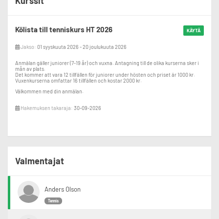
Kurssit
Kölista till tenniskurs HT 2026
KÄYTÄ
Jakso:
01 syyskuuta 2026 - 20 joulukuuta 2026
Anmälan gäller juniorer (7-19 år) och vuxna. Antagning till de olika kurserna sker i
mån av plats.
Det kommer att vara 12 tillfällen för juniorer under hösten och priset är 1000 kr.
Vuxenkurserna omfattar 16 tillfällen och kostar 2000 kr.
Välkommen med din anmälan.
Hakemuksen takaraja:
30-09-2026
Valmentajat
Anders Olson
Tennis