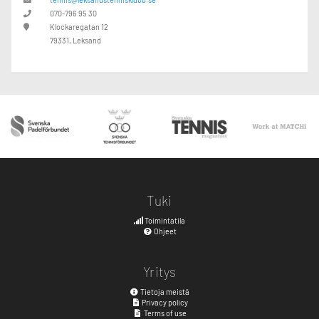
070-796 95 30
Klockaregatan 12
79331, Leksand
Tuki
Toimintatila
Ohjeet
Yritys
Tietoja meistä
Privacy policy
Terms of use