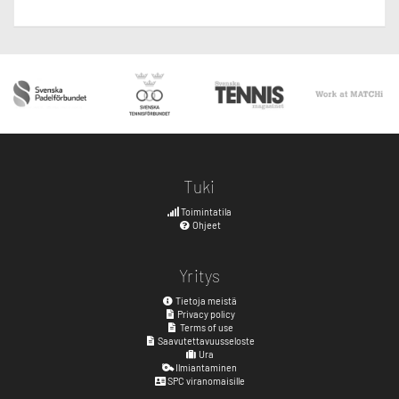
Tuki
Toimintatila
Ohjeet
Yritys
Tietoja meistä
Privacy policy
Terms of use
Saavutettavuusseloste
Ura
Ilmiantaminen
SPC viranomaisille