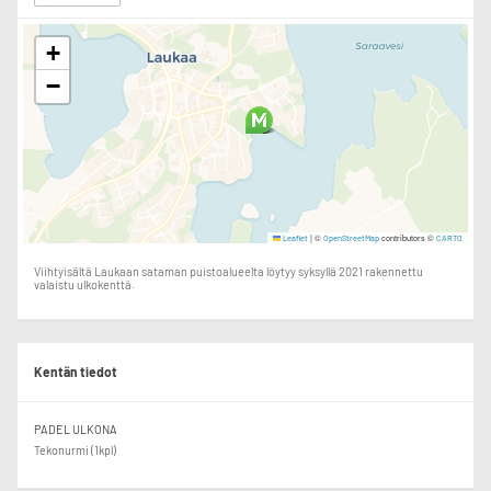
+
−
|
©
contributors ©
Leaflet
OpenStreetMap
CARTO
Viihtyisältä Laukaan sataman puistoalueelta löytyy syksyllä 2021 rakennettu
valaistu ulkokenttä.
Kentän tiedot
PADEL ULKONA
Tekonurmi (1kpl)