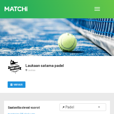
Vaihda
navigointi
Laukaan satama padel
Laukaa
VARAUS
Padel
Saatavilla olevat vuorot
torstaina 06 elokuuta