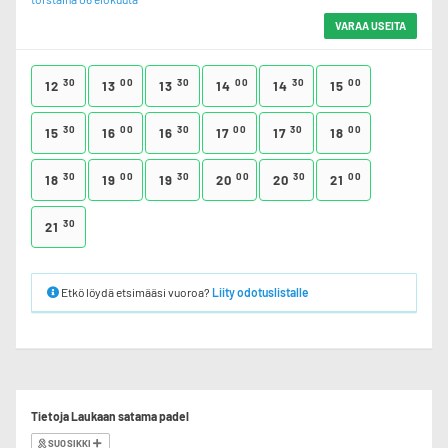
VARAA USEITA
30
00
30
00
30
00
12
13
13
14
14
15
30
00
30
00
30
00
15
16
16
17
17
18
30
00
30
00
30
00
18
19
19
20
20
21
30
21
Etkö löydä etsimääsi vuoroa?
Liity odotuslistalle
Tietoja Laukaan satama padel
SUOSIKKI