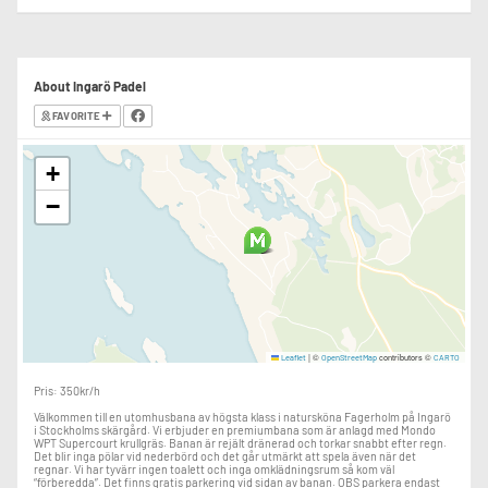
About Ingarö Padel
FAVORITE
+
−
|
©
contributors ©
Leaflet
OpenStreetMap
CARTO
Pris: 350kr/h
Välkommen till en utomhusbana av högsta klass i natursköna Fagerholm på Ingarö
i Stockholms skärgård. Vi erbjuder en premiumbana som är anlagd med Mondo
WPT Supercourt krullgräs. Banan är rejält dränerad och torkar snabbt efter regn.
Det blir inga pölar vid nederbörd och det går utmärkt att spela även när det
regnar. Vi har tyvärr ingen toalett och inga omklädningsrum så kom väl
“förberedda”. Det finns gratis parkering vid sidan av banan. OBS parkera endast