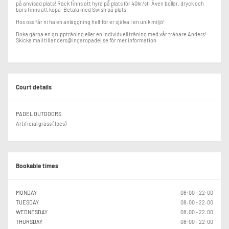
på anvisad plats! Rack finns att hyra på plats för 40kr/st. Även bollar, dryck och
bars finns att köpa. Betala med Swish på plats.
Hos oss får ni ha en anläggning helt för er själva i en unik miljö!
Boka gärna en gruppträning eller en individuell träning med vår tränare Anders!
Skicka mail till anders@ingaropadel.se för mer information
Court details
PADEL OUTDOORS
Artificial grass (1pcs)
Bookable times
MONDAY
08:00 - 22:00
TUESDAY
08:00 - 22:00
WEDNESDAY
08:00 - 22:00
THURSDAY
08:00 - 22:00