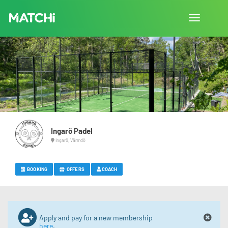
Toggle
navigation
Ingarö Padel
Ingarö, Värmdö
BOOKING
OFFERS
COACH
Apply and pay for a new membership
here
.