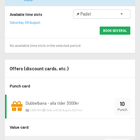
Padel
Available time slots
Saturday 08 August
BOOK SEVERAL
No available time slots in the selected period.
Offers (discount cards, etc.)
Punch card
10
Dubbelbana - alla tider 3000kr
Punch
3,000 SEK
Valid until 08 August 2027 incl.
Value card