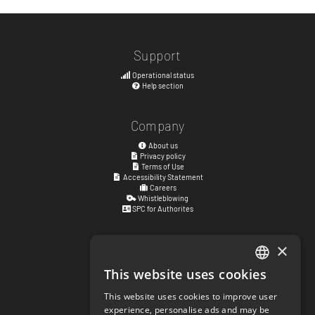
Support
Operational status
Help section
Company
About us
Privacy policy
Terms of Use
Accessibility Statement
Careers
Whistleblowing
SPC for Authorites
×
Visiting address
Kyrkogatan 17
This website uses cookies
ENGLISH
411 15
Göteborg
,
Sweden
This website uses cookies to improve user
SWEDISH
experience, personalise ads and may be
Social links