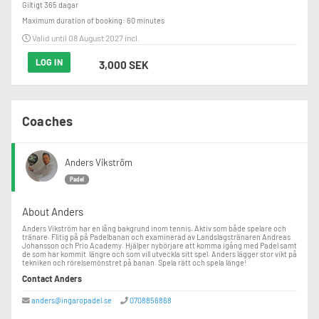
Giltigt 365 dagar
Maximum duration of booking: 60 minutes
Valid until 08 August 2027 incl.
LOG IN
3,000 SEK
Coaches
Anders Vikström
Padel
About Anders
Anders Vikström har en lång bakgrund inom tennis. Aktiv som både spelare och
tränare. Flitig på på Padelbanan och examinerad av Landslagstränaren Andreas
Johansson och Prio Academy. Hjälper nybörjare att komma igång med Padel samt
de som har kommit längre och som vill utveckla sitt spel. Anders lägger stor vikt på
tekniken och rörelsemönstret på banan. Spela rätt och spela länge!
Contact Anders
anders@ingaropadel.se
0708856868