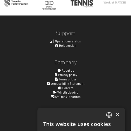
Support
Operational status
Help section
Company
About us
Privacy policy
Terms of Use
Accessibility Statement
Careers
Whistleblowing
SPC for Authorites
×
Visiting address
Kyrkogatan 17
This website uses cookies
ENGLISH
411 15
Göteborg
,
Sweden