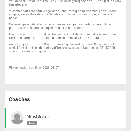
Välkomna till utomhus KM på HTK 2026! Tävlingen spelas den 8-9e augusti på våra
fina utebanor.
Vi kommer att köra både singel och dubbel, förhoppningsvis med A och B klass i
singeln, ange vilken klass ni vill spela i samt om ni vill spela singel, dubbel eller
båda!
Om ni vill spela dubbel kan ni antingen ange en partner redan nu eller skriva
partner sökes så parar vi ihop er med en annan spelare.
Mer information om format, system och matchtider kommer att skickas ut när
tävlingen närmar sig, den sista dagen för anmälan är den 6e augusti.
Anmälningsavgiften är 150 kr om man vill spela en klass och 200kr om man vill
spela både singel och dubbel, avgiften ska swishas till klubben på 1231482249
senast sista anmälningsdagen.
Application deadline:
2026-08-07
Coaches
Alfred Brolén
Tennis