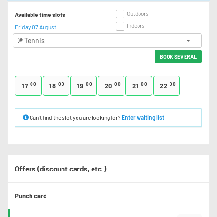
Outdoors
Available time slots
Indoors
Friday 07 August
Tennis
BOOK SEVERAL
00
00
00
00
00
00
17
18
19
20
21
22
Can’t find the slot you are looking for?
Enter waiting list
Offers (discount cards, etc.)
Punch card