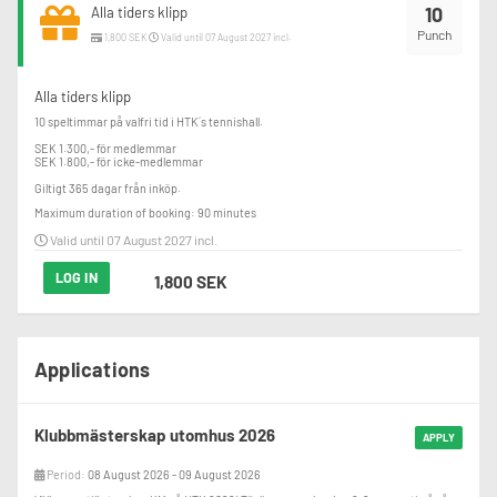
10
Alla tiders klipp
Punch
1,800 SEK
Valid until 07 August 2027 incl.
Alla tiders klipp
10 speltimmar på valfri tid i HTK´s tennishall.

SEK 1.300,- för medlemmar

SEK 1.800,- för icke-medlemmar

Giltigt 365 dagar från inköp.
Maximum duration of booking: 90 minutes
Valid until 07 August 2027 incl.
LOG IN
1,800 SEK
Applications
Klubbmästerskap utomhus 2026
APPLY
Period:
08 August 2026 - 09 August 2026