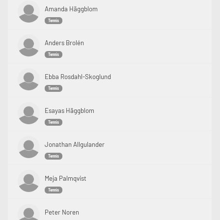
Amanda Häggblom
Tennis
Anders Brolén
Tennis
Ebba Rosdahl-Skoglund
Tennis
Esayas Häggblom
Tennis
Jonathan Allgulander
Tennis
Meja Palmqvist
Tennis
Peter Noren