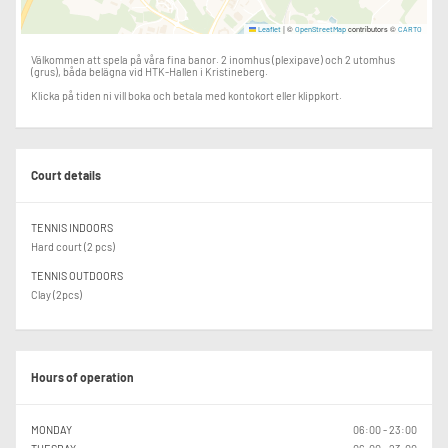
|
©
contributors ©
Leaflet
OpenStreetMap
CARTO
Välkommen att spela på våra fina banor. 2 inomhus (plexipave) och 2 utomhus
(grus), båda belägna vid HTK-Hallen i Kristineberg.
Klicka på tiden ni vill boka och betala med kontokort eller klippkort.
Court details
TENNIS INDOORS
Hard court (2 pcs)
TENNIS OUTDOORS
Clay (2pcs)
Hours of operation
MONDAY
06:00 - 23:00