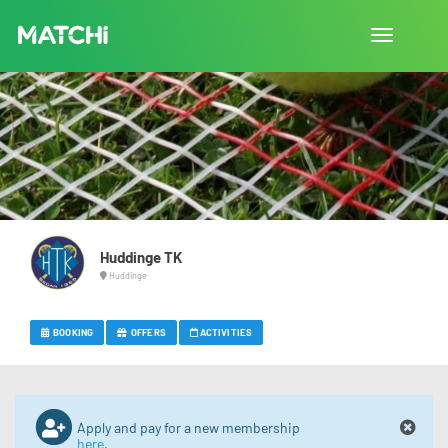
Toggle
navigation
Huddinge TK
Huddinge
BOOKING
OFFERS
ACTIVITIES
Apply and pay for a new membership
here
.