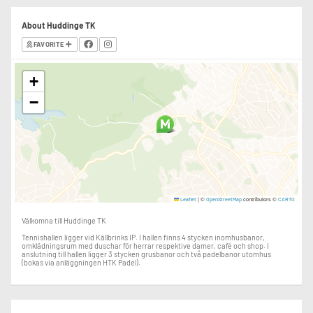
About Huddinge TK
FAVORITE
+
−
|
©
contributors ©
Leaflet
OpenStreetMap
CARTO
Välkomna till Huddinge TK
Tennishallen ligger vid Källbrinks IP. I hallen finns 4 stycken inomhusbanor,
omklädningsrum med duschar för herrar respektive damer, café och shop. I
anslutning till hallen ligger 3 stycken grusbanor och två padelbanor utomhus
(bokas via anläggningen HTK Padel).