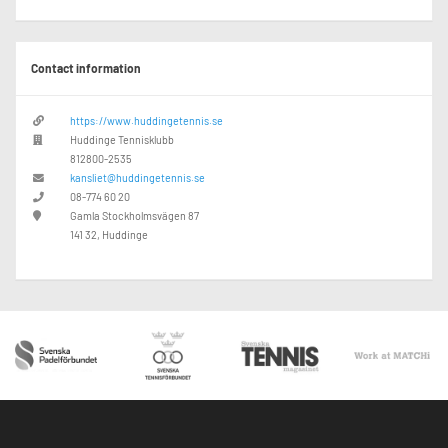
Contact information
https://www.huddingetennis.se
Huddinge Tennisklubb
812800-2535
kansliet@huddingetennis.se
08-774 60 20
Gamla Stockholmsvägen 87
141 32, Huddinge