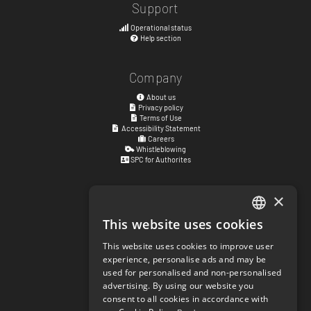
Support
Operational status
Help section
Company
About us
Privacy policy
Terms of Use
Accessibility Statement
Careers
Whistleblowing
SPC for Authorites
×
Visiting address
Kyrkogatan 17
This website uses cookies
ENGLISH
411 15
Göteborg
,
Sweden
This website uses cookies to improve user
SWEDISH
experience, personalise ads and may be
Social links
used for personalised and non-personalised
NORWEGIAN
facebook.com/matchisports
advertising. By using our website you
instagram.com/matchisports
consent to all cookies in accordance with
DANISH
MATCHi blog