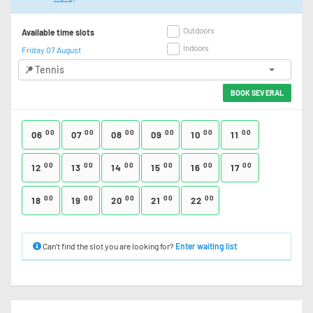
Outdoors
Available time slots
Indoors
Friday 07 August
Tennis
BOOK SEVERAL
00
00
00
00
00
00
06
07
08
09
10
11
00
00
00
00
00
00
12
13
14
15
16
17
00
00
00
00
00
18
19
20
21
22
Can’t find the slot you are looking for?
Enter waiting list