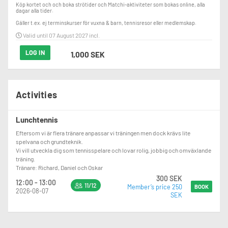
Köp kortet och och boka strötider och Matchi-aktiviteter som bokas online, alla 
dagar alla tider. 

Gäller t.ex. ej terminskurser för vuxna & barn, tennisresor eller medlemskap.
Valid until 07 August 2027 incl.
LOG IN
1,000 SEK
Activities
Lunchtennis
Eftersom vi är flera tränare anpassar vi träningen men dock krävs lite
spelvana och grundteknik.
Vi vill utveckla dig som tennisspelare och lovar rolig, jobbig och omväxlande
träning.
Tränare: Richard, Daniel och Oskar
300 SEK
12:00 - 13:00
11/12
Member’s price 250
BOOK
2026-08-07
SEK