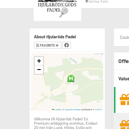
Harlösa, Eslöv
About Hjularöds Padel
Could
FAVORITE
+
Offe
−
Valu
|
©
contributors ©
Leaflet
OpenStreetMap
CARTO
Välkomna till Hjularöds Padel! En
Premium-anläggning utomhus. Endast
20 min från Lund, Hörby, Eslöv och