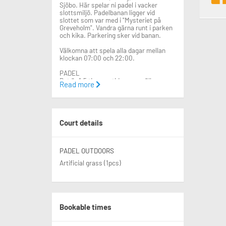
Sjöbo. Här spelar ni padel i vacker
slottsmiljö. Padelbanan ligger vid
slottet som var med i "Mysteriet på
Greveholm". Vandra gärna runt i parken
och kika. Parkering sker vid banan.
Välkomna att spela alla dagar mellan
klockan 07:00 och 22:00.
PADEL
Det är 1,5 timmes tider som gäller.
Read more
Medlem: 220kr /1,5 timme 1/4 - 16/10
Ej medlem: 265kr /1,5 timme 1/4 - 16/10
Avbokning mot en serviceavgift är
möjlig fram till 6 timmar innan bokad
Court details
tid.
Träning/spel på Hjularöds Padels
padelbana sker under eget ansvar och
PADEL OUTDOORS
på egen risk. Vi rekommenderar alla
Artificial grass (1pcs)
spelare att ha egen idrotts- eller
olycksfallsförsäkring som skydd för
eventuell skada i samband med spel på
banan.
Bookable times