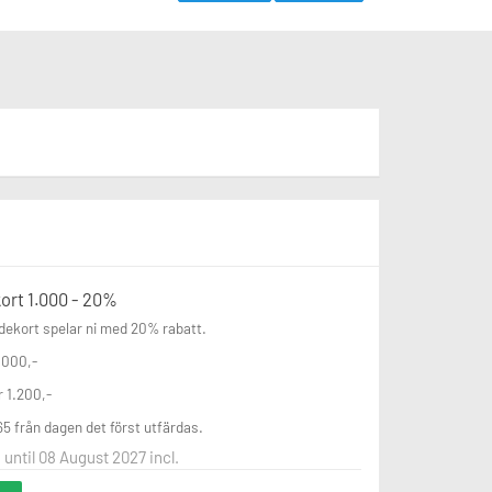
ort 1.000 - 20%
ekort spelar ni med 20% rabatt.

.000,-

 1.200,-

365 från dagen det först utfärdas.
 until 08 August 2027 incl.