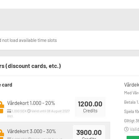
 not load available time slots
rs (discount cards, etc.)
e card
Värdek
Med Värd
1200.00
Betala 1
Värdekort 1.000 - 20%
Credits
Spela för
1,000 SEK
Valid until 08 August 2027
incl.
Giltigt 
Valid
Värdekort 3.000 - 30%
3900.00