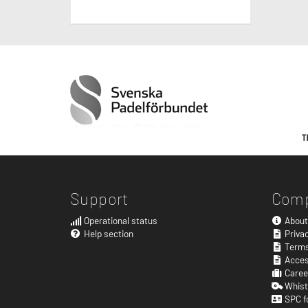
Support
Com
Operational status
About
Help section
Privac
Terms
Acces
Caree
Whist
SPC f