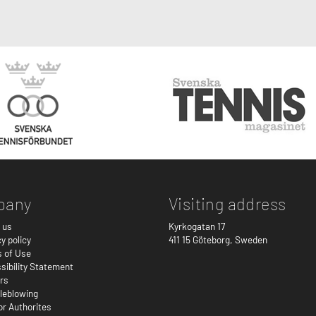
pany
Visiting address
 us
Kyrkogatan 17
y policy
411 15
Göteborg
,
Sweden
 of Use
sibility Statement
rs
leblowing
or Authorites