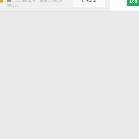
Credits
3,000 SEK
Valid until 08 August
LOG 
2027 incl.