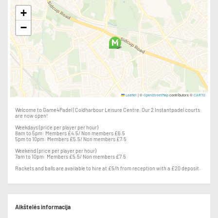
+
−
|
©
contributors ©
Leaflet
OpenStreetMap
CARTO
Welcome to Game4Padel | Coldharbour Leisure Centre. Our 2 Instantpadel courts
are now open!
Weekdays (price per player per hour)
8am to 5pm: Members £4.5/ Non members £6.5
5pm to 10pm: Members £5.5/ Non members £7.5
Weekend (price per player per hour)
7am to 10pm: Members £5.5/ Non members £7.5
Rackets and balls are available to hire at £5/h from reception with a £20 deposit.
Aikštelės informacija