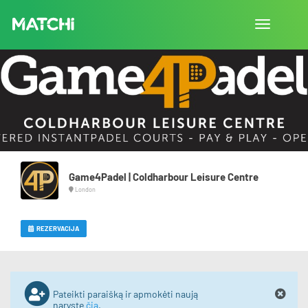
Perjungti
navigaciją
Game4Padel | Coldharbour Leisure Centre
London
REZERVACIJA
Pateikti paraišką ir apmokėti naują
narystę
čia
.