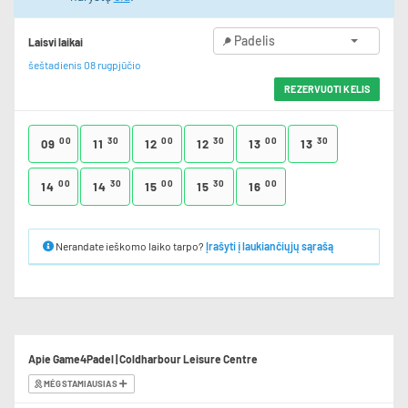
Padelis
Laisvi laikai
šeštadienis 08 rugpjūčio
REZERVUOTI KELIS
00
30
00
30
00
30
09
11
12
12
13
13
00
30
00
30
00
14
14
15
15
16
Nerandate ieškomo laiko tarpo?
Įrašyti į laukiančiųjų sąrašą
Apie Game4Padel | Coldharbour Leisure Centre
MĖGSTAMIAUSIAS