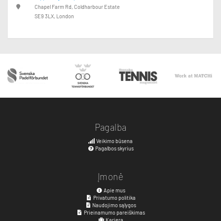
Chapel Farm Rd, Coldharbour Estate
SE9 3LX, London
Pagalba
Veikimo būsena
Pagalbos skyrius
Įmonė
Apie mus
Privatumo politika
Naudojimo sąlygos
Prieinamumo pareiškimas
Karjera