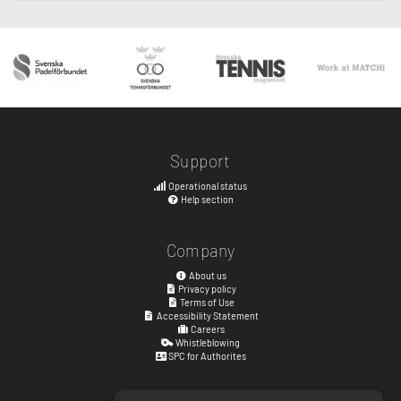
Support
Operational status
Help section
Company
About us
Privacy policy
Terms of Use
Accessibility Statement
Careers
Whistleblowing
SPC for Authorites