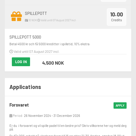
SPILLEPOTT
10.00
Credits
10 NOK
Valid until 07 August 2027 incl.
SPILLEPOTT 5000
Betal 4500 kr och få 5000 kreditter i spilletid, 10% ekstra.
Valid until 07 August 2027 incl.
LOG IN
4,500 NOK
Applications
Forsvaret
APPLY
Period:
26 November 2024 - 31 December 2026
Er du i forsvaret og vil spille padel til en bedre pris? Skriv villkorene her og meld deg
på.
Du får 20% rabatt på ukedager fram till 16 og etter 21.30, fredag- søndag 18.00 ut