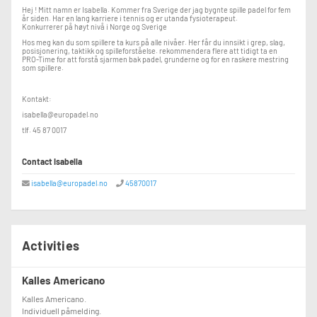
Hej ! Mitt namn er Isabella. Kommer fra Sverige der jag bygnte spille padel for fem
år siden. Har en lang karriere i tennis og er utanda fysioterapeut.
Konkurrerer på høyt nivå i Norge og Sverige
Hos meg kan du som spillere ta kurs på alle nivåer. Her får du innsikt i grep, slag,
posisjonering, taktikk og spilleforståelse. rekommendera flere att tidigt ta en
PRO-Time for att forstå sjarmen bak padel, grunderne og for en raskere mestring
som spillere.
Kontakt:
isabella@europadel.no
tlf. 45 87 0017
Contact Isabella
isabella@europadel.no
45870017
Activities
Kalles Americano
Kalles Americano.
Individuell påmelding.