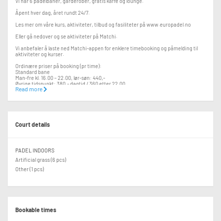
Vi har 6 padelbaner, garderober, gratis kaffe og lounge.
Åpent hver dag, året rundt 24/7.
Les mer om våre kurs, aktiviteter, tilbud og fasiliteter på www.europadel.no
Eller gå nedover og se aktiviteter på Matchi.
Vi anbefaler å laste ned Matchi-appen for enklere timebooking og påmelding til
aktiviteter og kurser.
Ordinære priser på booking (pr time):
Standard bane
Man-fre kl. 16.00 – 22.00, lør-søn: 440,-
Øvrige tidspunkt: 380,- dagtid / 360 etter 22.00
Read more
Vi tilbyr rabatter for: partnere, studenter, forsvaret & pensjonister.
Du kan leie utstyr hos oss.
Racket finner du i kurven ved shopen. Baller får du kjøpt i automaten rett ved
inngangen.
Court details
Du trenger ikke medlemskap for å bestille.
Besøk oss gjerne på Instagram eller Facebook.
PADEL INDOORS
Artificial grass (6 pcs)
Other (1 pcs)
Bookable times