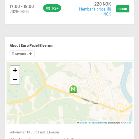
220 NOK
17:00 - 19:00
1/24
Member’s price 110
BOOK
2026-08-13
NOK
About Euro Padel Elverum
FAVORITE
+
−
|
©
contributors ©
Leaflet
OpenStreetMap
CARTO
Velkommen til Euro Padel Elverum.