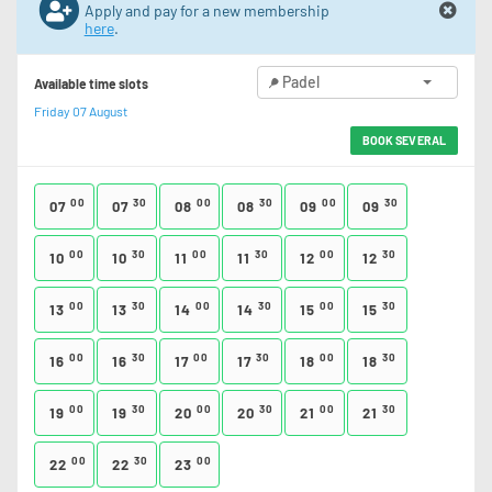
Apply and pay for a new membership
here
.
Padel
Available time slots
Friday 07 August
BOOK SEVERAL
00
30
00
30
00
30
07
07
08
08
09
09
00
30
00
30
00
30
10
10
11
11
12
12
00
30
00
30
00
30
13
13
14
14
15
15
00
30
00
30
00
30
16
16
17
17
18
18
00
30
00
30
00
30
19
19
20
20
21
21
00
30
00
22
22
23