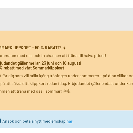
MMARKLIPPKORT – 50 % RABATT!
☀️
ommaren med oss och ta chansen att träna till halva priset!
judandet gäller mellan 23 juni och 10 augusti
% rabatt med vårt Sommarklippkort
t för dig som vill hålla igång träningen under sommaren – på dina villkor o
på att säkra ditt klippkort redan idag. Erbjudandet gäller endast under k
mmen att träna med oss i sommar! 🌞💪
Ansök och betala nytt medlemskap
här
.