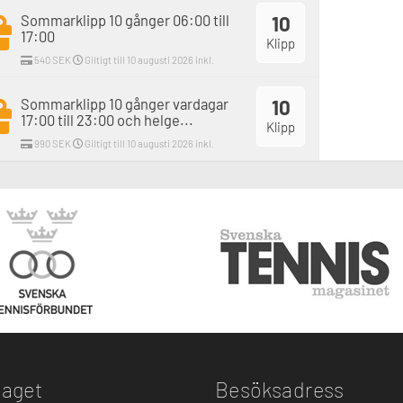
Sommarklipp 10 gånger 06:00 till
10
17:00
Klipp
540 SEK
Giltigt till 10 augusti 2026 inkl.
Sommarklipp 10 gånger vardagar
10
17:00 till 23:00 och helge...
Klipp
990 SEK
Giltigt till 10 augusti 2026 inkl.
taget
Besöksadress