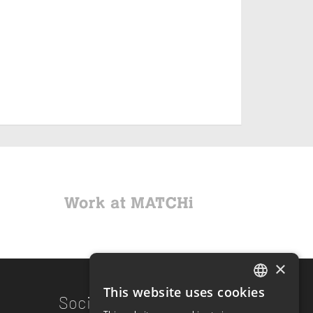
×
This website uses cookies
ENGLISH
Sociala Länkar