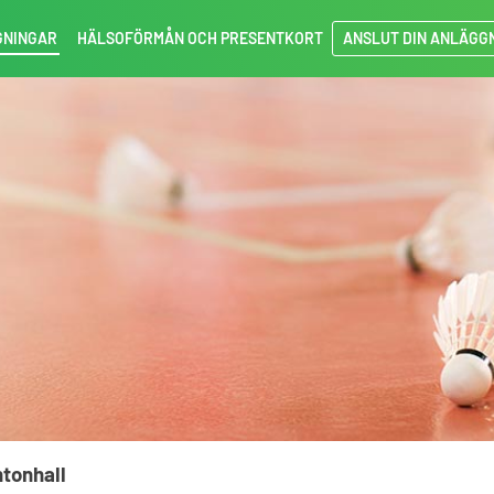
GNINGAR
HÄLSOFÖRMÅN OCH PRESENTKORT
ANSLUT DIN ANLÄGG
tonhall