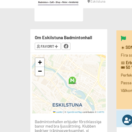
Eskilstuna
Om Eskilstuna Badmintonhall
FAVORIT
☀️
SO
Fira s
+
📅
Erb
🎟️
50 
−
Perfek
Passa 
Välko
|
©
contributors ©
Leaflet
OpenStreetMap
CARTO
Badmintonhallen erbjuder förstklassiga
banor med bra ljussättning. Klubben
bedriver träningsverksamhet, vi