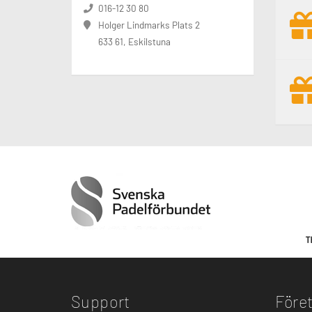
016-12 30 80
Holger Lindmarks Plats 2
633 61, Eskilstuna
Support
Före