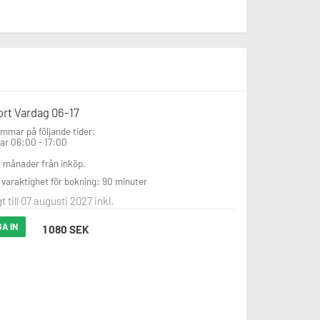
ort Vardag 06-17
immar på följande tider:

ar 06:00 - 17:00

12 månader från inköp.
varaktighet för bokning: 90 minuter
gt till 07 augusti 2027 inkl.
A IN
1 080 SEK