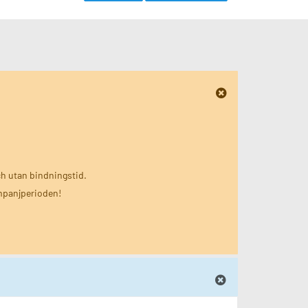
ch utan bindningstid.
ampanjperioden!