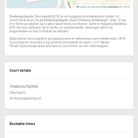
|
©
contributors ©
Leaflet
OpenStreetMap
CARTO
Bekkelagshøgda Tennisklubb (BTK) er en hyggelig tennisklubbsom holder til i
Jomfrubråtveien 28 på Bekkelagshøgda i bydel Ekeberg-Bekkelaget i Oslo. Vi har
fire flotte grusbaner og to plexi-pave hard courtbaner, samt et hyggelig klubbhus.
BTK har kun utebaner og er derfor en sommerklubb. Sesongen varer fra
begynnelsen av mai til midten av oktober.
Både aktive tennisspillere og nybegynnere er velkommen som medlemmer i BTK-
Vi arrangerer tenniskurs og sommertennisskole for barn 1. til 7. klasse.
På vår hjemmeside www.btk-tennis.com finner du mer informasjom.
Court details
TENNIS OUTDOORS
Clay (4pcs)
Artificial grass (2pcs)
Bookable times