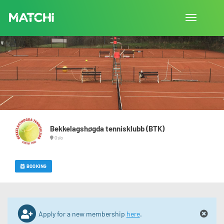
Toggle
navigation
Bekkelagshøgda tennisklubb (BTK)
Oslo
BOOKING
Apply for a new membership
here
.