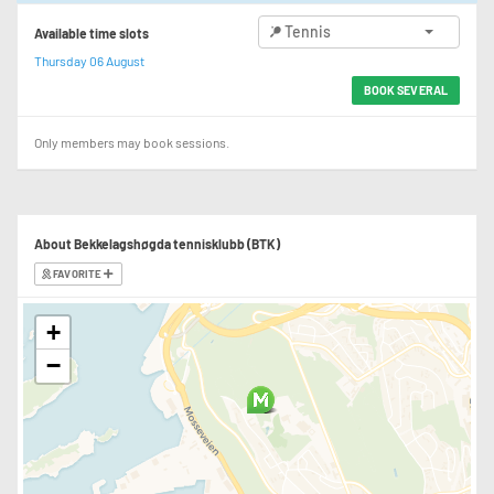
Tennis
Available time slots
Thursday 06 August
BOOK SEVERAL
Only members may book sessions.
About Bekkelagshøgda tennisklubb (BTK)
FAVORITE
+
−