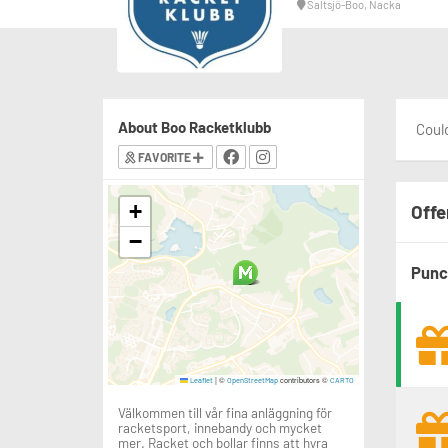
Saltsjö-Boo, Nacka
About Boo Racketklubb
Could
FAVORITE
+
Offe
−
Punc
|
©
contributors ©
Leaflet
OpenStreetMap
CARTO
Välkommen till vår fina anläggning för
racketsport, innebandy och mycket
mer. Racket och bollar finns att hyra