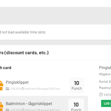
 not load available time slots
rs (discount cards, etc.)
h card
Pingis
Klippkor
10
Kortet ä
Pingisklippet
Maximum
Punch
1,100 SEK
Valid until 08 August 2027 incl.
Valid
Badminton - lågprisklippet
10
LOG 
Punch
1,370 SEK
Valid until 08 August 2027 incl.