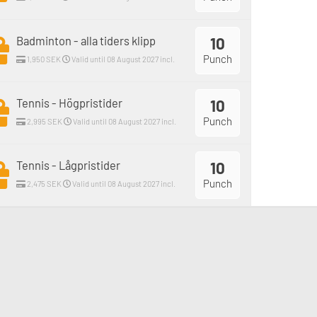
Badminton - alla tiders klipp
10
Punch
1,950 SEK
Valid until 08 August 2027 incl.
Tennis - Högpristider
10
Punch
2,995 SEK
Valid until 08 August 2027 incl.
Tennis - Lågpristider
10
Punch
2,475 SEK
Valid until 08 August 2027 incl.