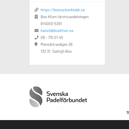
https://booracketklubb.se
Boo Kfum Idrottsavdelningen
814000-5391
kansli@bookfum.se
08 - 715 01 40
Mensättravägen 36
132 31, Saltsjö-Boo