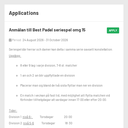
Applications
Anmälan till Best Padel seriespel omg 15
APPLY
Period:
24 August 2026 - 31 October 2026
Seriespel där herrar och damer kan delta i samma serie oavsett konstellation.
Upplägg:
8 eller 9 lag i varje division, 7-8 st. matcher
1:an och 2:an blir uppflyttade en division
Placerar man sig bland de två sista flyttar man ner en division
En match i veckan på fast tid, med möjlighet att flytta matchen vid
förhinder till helgdagar alt vardagar innan 17:00 eller efter 20:00.
Tider:
Division 1
nivå 6-
Torsdagar 20:00
Division 2
nivå 5-6
Torsdagar 18:30