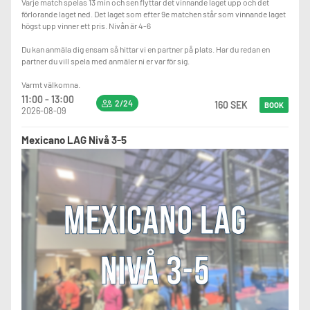
Varje match spelas 13 min och sen flyttar det vinnande laget upp och det
förlorande laget ned. Det laget som efter 9e matchen står som vinnande laget
högst upp vinner ett pris. Nivån är 4-6
Du kan anmäla dig ensam så hittar vi en partner på plats. Har du redan en
partner du vill spela med anmäler ni er var för sig.
Varmt välkomna.
11:00 - 13:00
2/24
160 SEK
BOOK
2026-08-09
Mexicano LAG Nivå 3-5