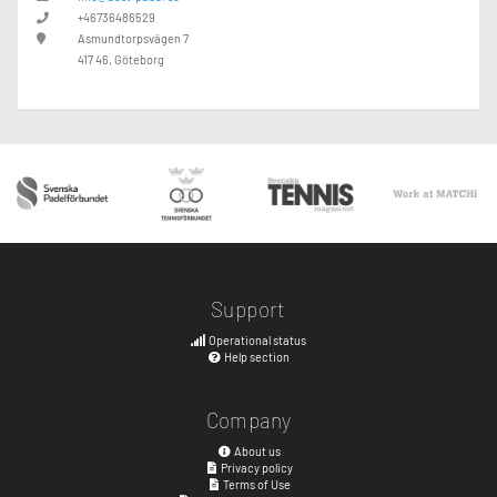
+46736486529
Asmundtorpsvägen 7
417 46, Göteborg
Support
Operational status
Help section
Company
About us
Privacy policy
Terms of Use