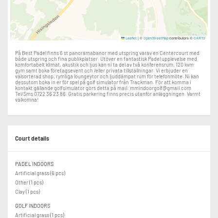
|
©
contributors ©
Leaflet
OpenStreetMap
CARTO
På Best Padel finns 6 st panoramabanor med utspring varav en Centercourt med
både utspring och fina publikplatser. Utöver en fantastisk Padel upplevelse med
komfortabelt klimat, akustik och ljus kan ni ta del av två konferensrum, 120 kvm
gym samt boka företagsevent och /eller privata tillställningar. Vi erbjuder en
välsorterad shop, rymliga loungeytor och ljuddämpat rum för telefonmöte. Ni kan
dessutom boka in er för spel på golf simulator från Trackman. För att komma i
kontakt gällande golfsimulator görs detta på mail: mmindoorgolf@gmail.com
Tel/Sms 0722 36 23 86. Gratis parkering finns precis utanför anläggningen. Varmt
välkomna!
Court details
PADEL INDOORS
Artificial grass (6 pcs)
Other (1 pcs)
Clay (1 pcs)
GOLF INDOORS
Artificial grass (1 pcs)