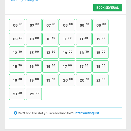
BOOK SEVERAL
30
00
30
00
30
00
06
07
07
08
08
09
30
00
30
00
30
00
09
10
10
11
11
12
30
00
30
00
30
00
12
13
13
14
14
15
30
00
30
00
30
00
15
16
16
17
17
18
30
00
30
00
30
00
18
19
19
20
20
21
30
00
21
22
Can’t find the slot you are looking for?
Enter waiting list