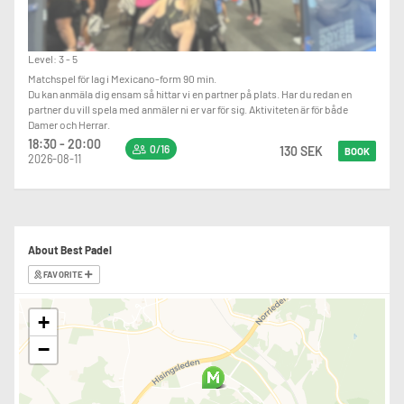
Level: 3 - 5
Matchspel för lag i Mexicano-form 90 min.
Du kan anmäla dig ensam så hittar vi en partner på plats. Har du redan en
partner du vill spela med anmäler ni er var för sig. Aktiviteten är för både
Damer och Herrar.
18:30 - 20:00
0/16
130 SEK
BOOK
2026-08-11
About Best Padel
FAVORITE
+
−