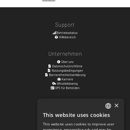
Support
Betriebsstatus
Hilfebereich
Unternehmen
Über uns
Datenschutzrichtlinie
Nutzungsbedingungen
Barrierefreiheitserklärung
Karriere
Whistleblowing
SPC für Behörden
×
Besuchsadresse
Kyrkogatan 17
This website uses cookies
ENGLISH
411 15
Göteborg
,
Schweden
This website uses cookies to improve user
SWEDISH
experience, personalise ads and may be