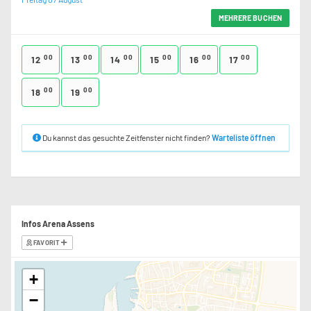
MEHRERE BUCHEN
00
00
00
00
00
00
12
13
14
15
16
17
00
00
18
19
Du kannst das gesuchte Zeitfenster nicht finden?
Warteliste öffnen
Infos Arena Assens
FAVORIT
+
−