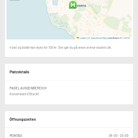
|
©
contributors ©
Leaflet
OpenStreetMap
CARTO
4 bat og bolde kan lejes for 100 kr. Det gør du på www.arena-assens.dk.
Platzdetails
PADEL AUSSENBEREICH
Kunstrasen (1Stück)
Öffnungszeiten
MONTAG
08:00 - 20:00