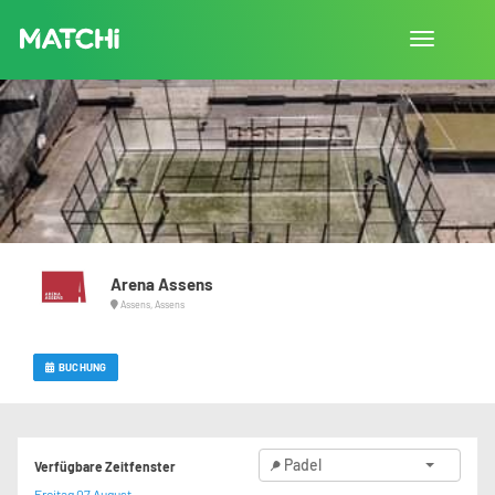
Navigation
umschalte
Arena Assens
Assens, Assens
BUCHUNG
Padel
Verfügbare Zeitfenster
Freitag 07 August