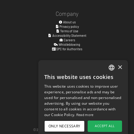
Company
About us
Privacy policy
Terms of Use
Accessibility Statement
Careers
Whistleblowing
SPC for Authorites
×
Visiting address
Kyrkogatan 17
This website uses cookies
ENGLISH
411 15
Göteborg
,
Sweden
This website uses cookies to improve user
SWEDISH
experience, personalise ads and may be
Social links
used for personalised and non-personalised
NORWEGIAN
facebook.com/matchisports
advertising. By using our website you
instagram.com/matchisports
consent to all cookies in accordance with
DANISH
MATCHi blog
our Cookie Policy.
Read more
FINNISH
Cookie Settings
ONLY NECESSARY
ACCEPT ALL
GERMAN
© 2026 matchi.se
version 20260805.f297ef5