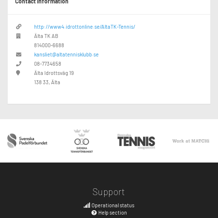
Contact information
http://www4.idrottonline.se/AltaTK-Tennis/
Älta TK AB
814000-6688
kansliet@altatennisklubb.se
08-7734658
Älta Idrottsväg 19
138 33, Älta
Support
Operational status
Help section