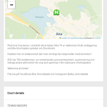
−
|
©
contributors ©
Leaflet
OpenStreetMap
CARTO
Med fyra fina banor i utmärkt skick hälsar Älta TK er välkomna till vår anläggning
vid Älta Idrottsplats sydväst om Stockholm.
Klubben har en bollautomat där man smidigt kan köpa bollar med kontokort.
ÄTK har 750 medlemmar, en omfattande juniorverksamhet, vuxenträning och
många andra aktiviteter för ung som gammal, från nybörjare till elitspelare.
Välkomna att boka!
Följ oss på FaceBook Älta Tennisklubb och Instagram @alta_tennisklubb
Court details
TENNIS INDOORS