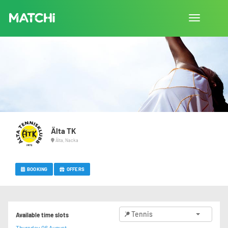
Toggle
navigation
Älta TK
Älta, Nacka
BOOKING
OFFERS
Tennis
Available time slots
Thursday 06 August