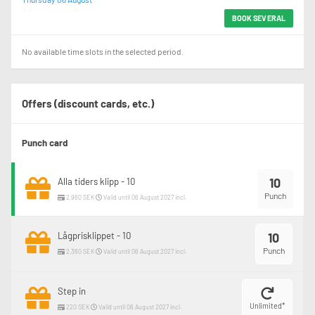
BOOK SEVERAL
No available time slots in the selected period.
Offers (discount cards, etc.)
Punch card
10
Alla tiders klipp - 10
Punch
2,960 SEK
Valid until 06 August 2027 incl.
Lågprisklippet - 10
10
Punch
2,360 SEK
Valid until 06 August 2027 incl.
Step in
Unlimited*
220 SEK
Valid until 06 August 2027 incl.