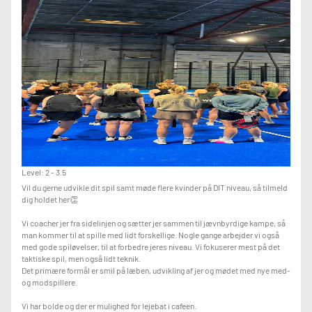
Level: 2 - 3.5
Vil du gerne udvikle dit spil samt møde flere kvinder på DIT niveau, så tilmeld
dig holdet her👏
Vi coacher jer fra sidelinjen og sætter jer sammen til jævnbyrdige kampe, så
man kommer til at spille med lidt forskellige. Nogle gange arbejder vi også
med gode spiløvelser, til at forbedre jeres niveau. Vi fokuserer mest på det
taktiske spil, men også lidt teknik.
Det primære formål er smil på læben, udvikling af jer og mødet med nye med-
og modspillere.
Vi har bolde og der er mulighed for lejebat i cafeen.