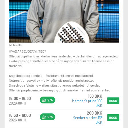
All levels
HVAD ARBEJDER VI MED?
Offensivt spil handler ikke kun om hårde slag — det handler om at tage nettet,
skabe pres og afslutte duellerne på de rigtige tidspunkter. I denne session
træner vi:
Angrebslob og bandeja — fra forsvar til angreb med kontrol
Netposition og volley — bliv i offensiv position og luk nettet
Smash og afslutning — aflæs situationen og vælg det rigtige slag
Offensiv parplacering — bevæg dig og din makker fremad som en enhed
150 DKK
15:00 - 16:30
2/4
Member’s price 100
BOOK
2026-08-11
DKK
200 DKK
16:30 - 18:00
2/4
Member’s price 135
BOOK
2026-08-11
DKK