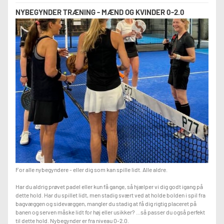
NYBEGYNDER TRÆNING - MÆND OG KVINDER 0-2.0
For alle nybegyndere - eller dig som kan spille lidt. Alle aldre.
Har du aldrig prøvet padel eller kun få gange, så hjælper vi dig godt igang på
dette hold. Har du spillet lidt, men stadig svært ved at holde bolden i spil fra
bagvæggen og sidevæggen, mangler du stadig at få dig rigtig placeret på
banen og serven måske lidt for høj eller usikker? ...så passer du også perfekt
til dette hold. Nybegynder er fra niveau 0-2.0.