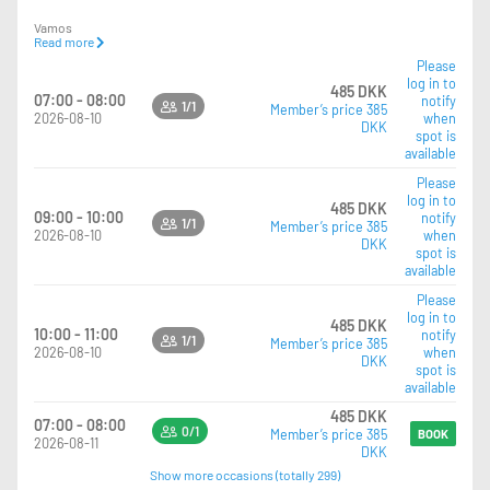
Vamos
Read more
Raul
Please
log in to
485 DKK
07:00 - 08:00
notify
1/1
Member’s price 385
2026-08-10
when
DKK
spot is
available
Please
log in to
485 DKK
09:00 - 10:00
notify
1/1
Member’s price 385
2026-08-10
when
DKK
spot is
available
Please
log in to
485 DKK
10:00 - 11:00
notify
1/1
Member’s price 385
2026-08-10
when
DKK
spot is
available
485 DKK
07:00 - 08:00
0/1
Member’s price 385
BOOK
2026-08-11
DKK
Show more occasions (totally 299)