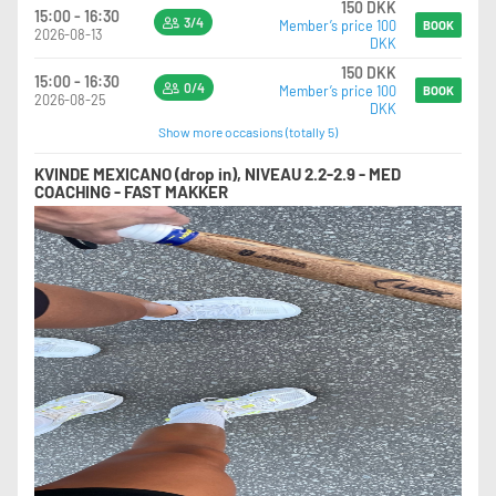
150 DKK
15:00 - 16:30
3/4
Member’s price 100
BOOK
2026-08-13
DKK
150 DKK
15:00 - 16:30
0/4
Member’s price 100
BOOK
2026-08-25
DKK
Show more occasions (totally 5)
KVINDE MEXICANO (drop in), NIVEAU 2.2-2.9 - MED
COACHING - FAST MAKKER