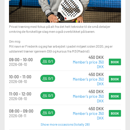
Privat træning med fokus på alt fra det helt tekniske til de små detaljer
omkring de forskellige slag men også overblikket på banen.
Om mig:
Mit navn er Frederik og jeg har arbejdet i padel miljøet siden 2020, jeg er
uddannet træner igennem DGI og kursus fra M3 (Madrid).
450 DKK
09:00 - 10:00
0/1
Member’s price 350
BOOK
2026-08-10
DKK
450 DKK
10:00 - 11:00
0/1
Member’s price 350
BOOK
2026-08-10
DKK
450 DKK
11:00 - 12:00
0/1
Member’s price 350
BOOK
2026-08-10
DKK
450 DKK
08:00 - 09:00
0/1
Member’s price 350
BOOK
2026-08-11
DKK
Show more occasions (totally 28)