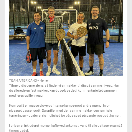
TEAM AMERICANO – Herrer
Tilmeld dig gerne alene, så finder vi en makker til dig på samme niveau. Har
du allerede en fast makker, kan du oplyse det i kommentarfeltet sammen
med jeres spilleniveau.
Kom og få en masse sjove og intense kampe mod andre mænd, hvor
niveauet passer godt. Du spiller med den samme makker gennem hele
turneringen – og der er rig mulighed for både sved på panden og godt humør.
I prisen er inkluderet morgenkaffe ved ankomst, vand til alle deltagere samt 2
timers padel.