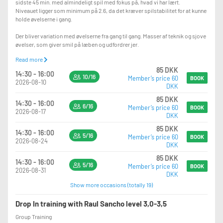
sidste 45 min. med almindeligt spil med fokus på, hvad vi har lært.
Niveauet ligger som minimum på 2.6, da det kræver spilstabilitet for at kunne
holde øvelserne i gang.
Der bliver variation med øvelserne fra gang til gang. Masser af teknik og sjove
øvelser, som giver smil på læben og udfordrer jer.
Read more
Samtidig vil fokus være på opbygning af et spil-fællesskab.
85 DKK
14:30 - 16:00
10/16
Member’s price 60
Vi har bolde og der er mulighed for lejebat i cafeen.
BOOK
2026-08-10
DKK
HUSK, hvis du bliver forhindret, så meld dig meget gerne af holdet igen. Der er
85 DKK
14:30 - 16:00
ofte venteliste og vi vil gerne stå med fuldt hold, så vi kan optimere til alles
6/16
Member’s price 60
BOOK
2026-08-17
bedste.
DKK
85 DKK
14:30 - 16:00
5/16
Member’s price 60
BOOK
2026-08-24
DKK
85 DKK
14:30 - 16:00
5/16
Member’s price 60
BOOK
2026-08-31
DKK
Show more occasions (totally 19)
Drop In training with Raul Sancho level 3,0-3,5
Group Training