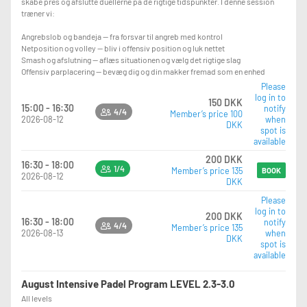
skabe pres og afslutte duellerne på de rigtige tidspunkter. I denne session
træner vi:
Angrebslob og bandeja — fra forsvar til angreb med kontrol
Netposition og volley — bliv i offensiv position og luk nettet
Smash og afslutning — aflæs situationen og vælg det rigtige slag
Offensiv parplacering — bevæg dig og din makker fremad som en enhed
Please
log in to
150 DKK
15:00 - 16:30
notify
4/4
Member’s price 100
2026-08-12
when
DKK
spot is
available
200 DKK
16:30 - 18:00
1/4
Member’s price 135
BOOK
2026-08-12
DKK
Please
log in to
200 DKK
16:30 - 18:00
notify
4/4
Member’s price 135
2026-08-13
when
DKK
spot is
available
August Intensive Padel Program LEVEL 2.3-3.0
All levels