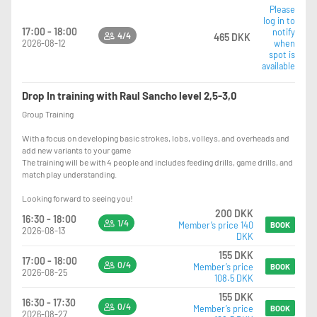
WEEK OF TRAININGS: 33, 34 and 35
Please
log in to
We will work on:
17:00 - 18:00
notify
4/4
465 DKK
2026-08-12
when
1st session Defense
spot is
2rd session Volley
available
3th session Bandeja
Drop In training with Raul Sancho level 2,5-3,0
See you in P77!
Group Training
With a focus on developing basic strokes, lobs, volleys, and overheads and
add new variants to your game
The training will be with 4 people and includes feeding drills, game drills, and
match play understanding.
Looking forward to seeing you!
200 DKK
16:30 - 18:00
1/4
Member’s price 140
BOOK
2026-08-13
DKK
155 DKK
17:00 - 18:00
0/4
Member’s price
BOOK
2026-08-25
108.5 DKK
155 DKK
16:30 - 17:30
0/4
Member’s price
BOOK
2026-08-27