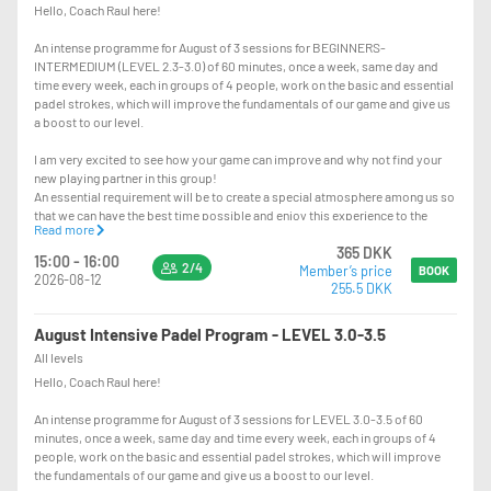
Hello, Coach Raul here!
An intense programme for August of 3 sessions for BEGINNERS-
INTERMEDIUM (LEVEL 2.3-3.0) of 60 minutes, once a week, same day and
time every week, each in groups of 4 people, work on the basic and essential
padel strokes, which will improve the fundamentals of our game and give us
a boost to our level.
I am very excited to see how your game can improve and why not find your
new playing partner in this group!
An essential requirement will be to create a special atmosphere among us so
that we can have the best time possible and enjoy this experience to the
Read more
fullest!
365 DKK
15:00 - 16:00
2/4
Member’s price
WEEK OF TRAININGS: 33, 34 and 35
BOOK
2026-08-12
255.5 DKK
We will work on:
August Intensive Padel Program - LEVEL 3.0-3.5
1st session : Defense
All levels
2nd session : Volley
Hello, Coach Raul here!
3rd session : Bandeja
An intense programme for August of 3 sessions for LEVEL 3.0-3.5 of 60
minutes, once a week, same day and time every week, each in groups of 4
See you in P77!
people, work on the basic and essential padel strokes, which will improve
the fundamentals of our game and give us a boost to our level.