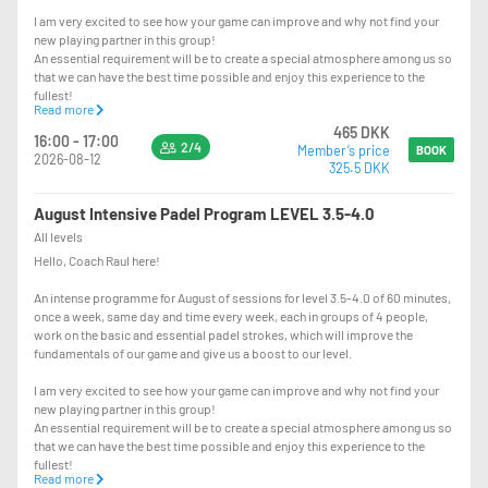
I am very excited to see how your game can improve and why not find your
new playing partner in this group!
An essential requirement will be to create a special atmosphere among us so
that we can have the best time possible and enjoy this experience to the
fullest!
Read more
465 DKK
WEEK OF TRAININGS: 33, 34 and 35
16:00 - 17:00
2/4
Member’s price
We will work on:
BOOK
2026-08-12
325.5 DKK
1st session Defense
2nd session Volley
August Intensive Padel Program LEVEL 3.5-4.0
3rd session Bandeja
All levels
Hello, Coach Raul here!
See you in P77!
An intense programme for August of sessions for level 3.5-4.0 of 60 minutes,
once a week, same day and time every week, each in groups of 4 people,
work on the basic and essential padel strokes, which will improve the
fundamentals of our game and give us a boost to our level.
I am very excited to see how your game can improve and why not find your
new playing partner in this group!
An essential requirement will be to create a special atmosphere among us so
that we can have the best time possible and enjoy this experience to the
fullest!
Read more