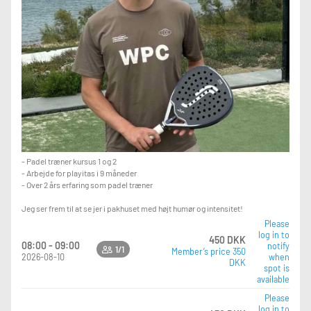
- Padel træner kursus 1 og 2
- Arbejde for playitas i 9 måneder
- Over 2 års erfaring som padel træner
Jeg ser frem til at se jer i pakhuset med højt humør og intensitet!
Please
log in to
450 DKK
08:00 - 09:00
notify
1/1
Member’s price 350
2026-08-10
when
DKK
spot is
available
Please
log in to