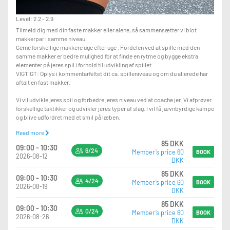
Level: 2.2 - 2.9
Tilmeld dig med din faste makker eller alene, så sammensætter vi blot
makkerpar i samme niveau.
Gerne forskellige makkere uge efter uge . Fordelen ved at spille med den
samme makker er bedre mulighed for at finde en rytme og bygge ekstra
elementer på jeres spil i forhold til udvikling af spillet.
VIGTIGT: Oplys i kommentarfeltet dit ca. spilleniveau og om du allerede har
aftalt en fast makker.
Vi vil udvikle jeres spil og forbedre jeres niveau ved at coache jer. Vi afprøver
forskellige taktikker og udvikler jeres typer af slag. I vil få jævnbyrdige kampe
og blive udfordret med et smil på læben.
Read more
Vi spiller oftest Team-Mexicano "queen of the hill", så vi får de mest
85 DKK
jævnbyrdige kampe.
09:00 - 10:30
6/24
Member’s price 60
BOOK
2026-08-12
DKK
Samtidig vil fokus være på opbygning af et socialt spil-fællesskab med
andre kvinder.
85 DKK
09:00 - 10:30
HUSK, hvis du bliver forhindret, så meld dig meget gerne af holdet igen. Der er
4/24
Member’s price 60
BOOK
2026-08-19
ofte venteliste og vi vil gerne stå med fuldt hold, så vi kan optimere til alles
DKK
bedste. Ved sen afmelding kontakt os meget gerne på mail:
85 DKK
kvinder@pakhus77.dk
09:00 - 10:30
0/24
Member’s price 60
BOOK
2026-08-26
DKK
Vi har bolde til jer.