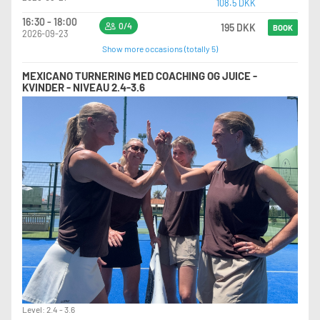
108.5 DKK
16:30 - 18:00
0/4
195 DKK
BOOK
2026-09-23
Show more occasions (totally 5)
MEXICANO TURNERING MED COACHING OG JUICE -
KVINDER - NIVEAU 2.4-3.6
Level: 2.4 - 3.6