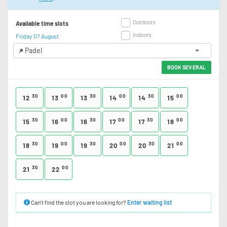
Outdoors
Available time slots
Indoors
Friday 07 August
Padel
BOOK SEVERAL
30
00
30
00
30
00
12
13
13
14
14
15
30
00
30
00
30
00
15
16
16
17
17
18
30
00
30
00
30
00
18
19
19
20
20
21
30
00
21
22
Can’t find the slot you are looking for?
Enter waiting list