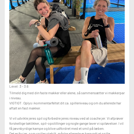
Level: 3 - 3.6
Tilmeld dig med din faste makker eller alene, så sammensætter vi makkerpar
i niveau.
VIGTIGT: Oplys i kommentarfeltet dit ca. spilleniveau og om du allerede har
aftalt en fast makker.
Vi vil udvikle jeres spil og forbedre jeres niveau ved at coache jer. Vi afprøver
forskellige taktikker, spil-opstillinger og nogle gange laver vi spiløvelser. I vil
få jævnbyrdige kampe og blive udfordret med et smil på læben.
Det er for jer, som spiller stabilt, måske allerede er begyndt at spille