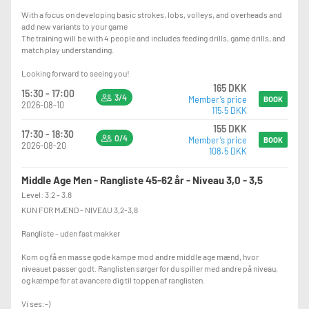
With a focus on developing basic strokes, lobs, volleys, and overheads and
add new variants to your game
The training will be with 4 people and includes feeding drills, game drills, and
match play understanding.
Looking forward to seeing you!
165 DKK
15:30 - 17:00
3/4
Member’s price
BOOK
2026-08-10
115.5 DKK
155 DKK
17:30 - 18:30
0/4
Member’s price
BOOK
2026-08-20
108.5 DKK
Middle Age Men - Rangliste 45-62 år - Niveau 3,0 - 3,5
Level: 3.2 - 3.8
KUN FOR MÆND - NIVEAU 3,2-3,8
Rangliste - uden fast makker
Kom og få en masse gode kampe mod andre middle age mænd, hvor
niveauet passer godt. Ranglisten sørger for du spiller med andre på niveau,
og kæmpe for at avancere dig til toppen af ranglisten.
Vi ses:-)