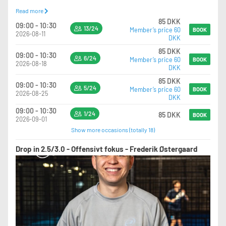
Read more
HUSK, hvis du bliver forhindret, så meld dig meget gerne af holdet igen. Der er
85 DKK
ofte venteliste og vi vil gerne stå med fuldt hold, så vi kan optimere til alles
09:00 - 10:30
13/24
Member’s price 60
bedste.
BOOK
2026-08-11
DKK
Vi ses til go' baneenergi:-)
85 DKK
09:00 - 10:30
6/24
Member’s price 60
BOOK
2026-08-18
DKK
85 DKK
09:00 - 10:30
5/24
Member’s price 60
BOOK
2026-08-25
DKK
09:00 - 10:30
1/24
85 DKK
BOOK
2026-09-01
Show more occasions (totally 18)
Drop in 2.5/3.0 - Offensivt fokus - Frederik Østergaard