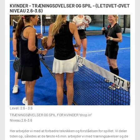
KVINDER - TRÆNINGSØVELSER OG SPIL - (LETØVET-ØVET
NIVEAU 2.6-3.6)
Level: 2.6 - 3.6
TRÆNINGSØVELSER OG SPIL FOR KVINDER “drop in”
Niveau 2.6-3.6
Her arbejder vi med at forbedre teknikken og forståelsen for spillet. Vi deler
tiden op, således at de første 45 min. arbejder vi med træningsøvelser og de