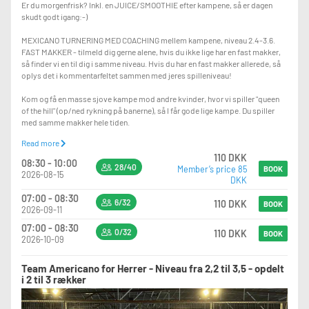
Er du morgenfrisk? Inkl. en JUICE/SMOOTHIE efter kampene, så er dagen
skudt godt igang:-)
MEXICANO TURNERING MED COACHING mellem kampene, niveau 2.4-3.6.
FAST MAKKER - tilmeld dig gerne alene, hvis du ikke lige har en fast makker,
så finder vi en til dig i samme niveau. Hvis du har en fast makker allerede, så
oplys det i kommentarfeltet sammen med jeres spilleniveau!
Kom og få en masse sjove kampe mod andre kvinder, hvor vi spiller "queen
of the hill" (op/ned rykning på banerne), så I får gode lige kampe. Du spiller
med samme makker hele tiden.
Read more
Efter spillet uddeles dejlige præmier, både til de stærkeste og de stærkeste
110 DKK
af den lave halvdel, så der er noget at kæmpe for.
08:30 - 10:00
28/40
Member’s price 85
BOOK
2026-08-15
DKK
Husk - smil og go' baneenergi:-)
07:00 - 08:30
6/32
110 DKK
Vi ses:-)
BOOK
2026-09-11
07:00 - 08:30
Ved sen afmelding, husk at kontakte os på mail: kvinder@pakhus77.dk
0/32
110 DKK
BOOK
2026-10-09
Team Americano for Herrer - Niveau fra 2,2 til 3,5 - opdelt
i 2 til 3 rækker