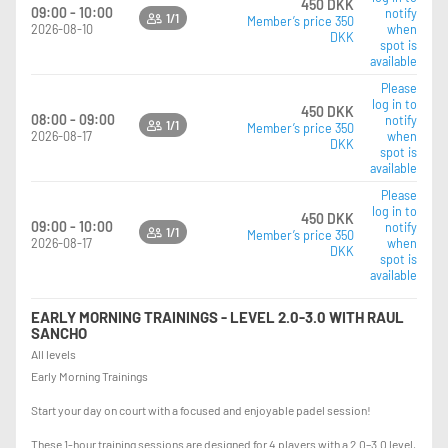
450 DKK
09:00 - 10:00
notify
1/1
Member’s price 350
2026-08-10
when
DKK
spot is
available
Please
log in to
450 DKK
08:00 - 09:00
notify
1/1
Member’s price 350
2026-08-17
when
DKK
spot is
available
Please
log in to
450 DKK
09:00 - 10:00
notify
1/1
Member’s price 350
2026-08-17
when
DKK
spot is
available
EARLY MORNING TRAININGS - LEVEL 2.0-3.0 WITH RAUL
SANCHO
All levels
Early Morning Trainings
Start your day on court with a focused and enjoyable padel session!
These 1-hour training sessions are designed for 4 players with a 2.0–3.0 level,