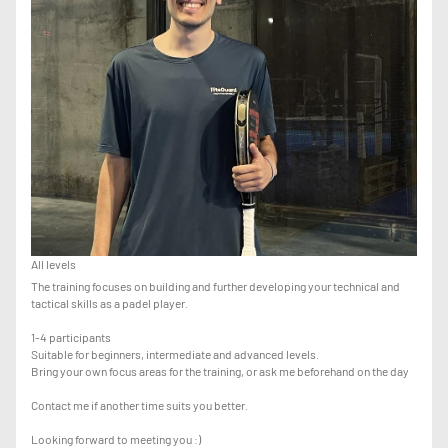
All levels
The training focuses on building and further developing your technical and
tactical skills as a padel player.
1-4 participants
Suitable for beginners, intermediate and advanced levels.
Bring your own focus areas for the training, or ask me beforehand on the day
Contact me if another time suits you better.
Looking forward to meeting you :)