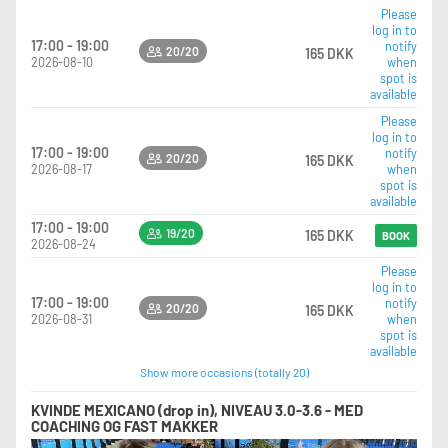
Please
log in to
17:00 - 19:00
notify
20/20
165 DKK
2026-08-10
when
spot is
available
Please
log in to
17:00 - 19:00
notify
20/20
165 DKK
2026-08-17
when
spot is
available
17:00 - 19:00
19/20
165 DKK
BOOK
2026-08-24
Please
log in to
17:00 - 19:00
notify
20/20
165 DKK
2026-08-31
when
spot is
available
Show more occasions (totally 20)
KVINDE MEXICANO (drop in), NIVEAU 3.0-3.6 - MED
COACHING OG FAST MAKKER