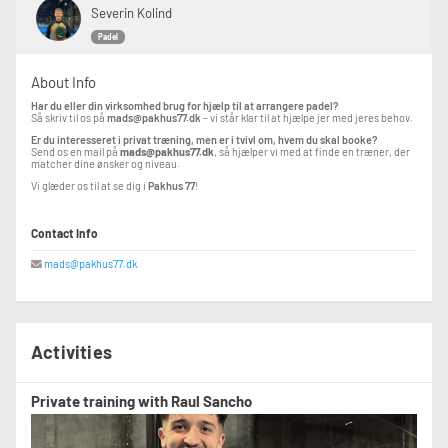
Severin Kolind
Padel
About Info
Har du eller din virksomhed brug for hjælp til at arrangere padel?
Så skriv til os på
mads@pakhus77.dk
– vi står klar til at hjælpe jer med jeres behov.
Er du interesseret i privat træning, men er i tvivl om, hvem du skal booke?
Send os en mail på
mads@pakhus77.dk
, så hjælper vi med at finde en træner, der
matcher dine ønsker og niveau.
Vi glæder os til at se dig i
Pakhus 77
!
Contact Info
mads@pakhus77.dk
Activities
Private training with Raul Sancho