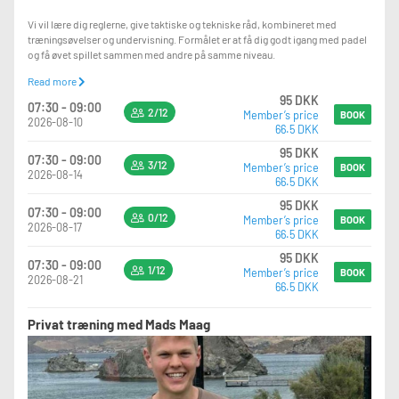
Vi vil lære dig reglerne, give taktiske og tekniske råd, kombineret med
træningsøvelser og undervisning. Formålet er at få dig godt igang med padel
og få øvet spillet sammen med andre på samme niveau.
Read more
Det kræver INGEN forudsætninger at være med og man kan komme alene
95 DKK
eller flere sammen. Man tilmelder sig blot fra gang til gang.
07:30 - 09:00
2/12
Member’s price
BOOK
2026-08-10
66.5 DKK
Vi har bolde klar og der er mulighed for at leje et bat i caféen.
95 DKK
07:30 - 09:00
3/12
Member’s price
BOOK
2026-08-14
66.5 DKK
95 DKK
07:30 - 09:00
0/12
Member’s price
BOOK
2026-08-17
66.5 DKK
95 DKK
07:30 - 09:00
1/12
Member’s price
BOOK
2026-08-21
66.5 DKK
Privat træning med Mads Maag