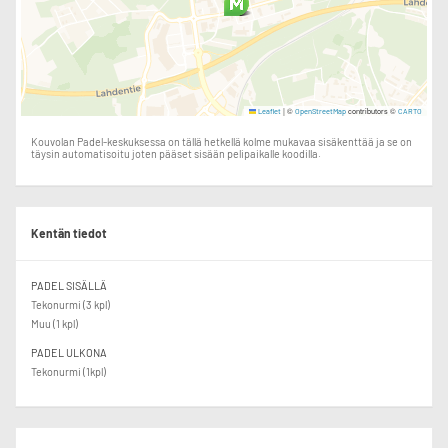
|
©
contributors ©
Leaflet
OpenStreetMap
CARTO
Kouvolan Padel-keskuksessa on tällä hetkellä kolme mukavaa sisäkenttää ja se on
täysin automatisoitu joten pääset sisään pelipaikalle koodilla.
Kentän tiedot
PADEL SISÄLLÄ
Tekonurmi (3 kpl)
Muu (1 kpl)
PADEL ULKONA
Tekonurmi (1kpl)