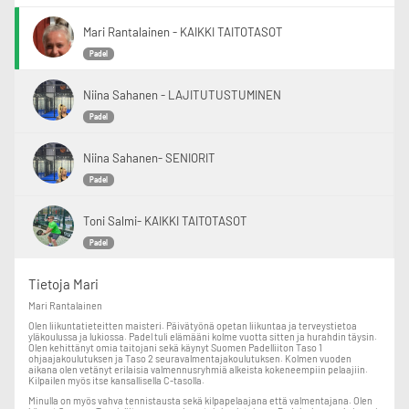
Mari Rantalainen - KAIKKI TAITOTASOT
Padel
Niina Sahanen - LAJITUTUSTUMINEN
Padel
Niina Sahanen- SENIORIT
Padel
Toni Salmi- KAIKKI TAITOTASOT
Padel
Tietoja Mari
Mari Rantalainen
Olen liikuntatieteitten maisteri. Päivätyönä opetan liikuntaa ja terveystietoa
yläkoulussa ja lukiossa. Padel tuli elämääni kolme vuotta sitten ja hurahdin täysin.
Olen kehittänyt omia taitojani sekä käynyt Suomen Padelliiton Taso 1
ohjaajakoulutuksen ja Taso 2 seuravalmentajakoulutuksen. Kolmen vuoden
aikana olen vetänyt erilaisia valmennusryhmiä alkeista kokeneempiin pelaajiin.
Kilpailen myös itse kansallisella C-tasolla.
Minulla on myös vahva tennistausta sekä kilpapelaajana että valmentajana. Olen