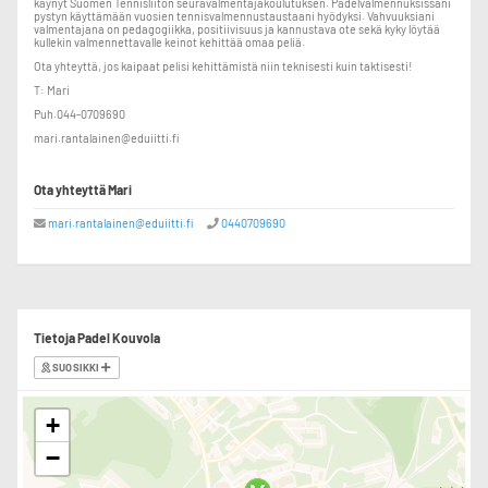
käynyt Suomen Tennisliiton seuravalmentajakoulutuksen. Padelvalmennuksissani
pystyn käyttämään vuosien tennisvalmennustaustaani hyödyksi. Vahvuuksiani
valmentajana on pedagogiikka, positiivisuus ja kannustava ote sekä kyky löytää
kullekin valmennettavalle keinot kehittää omaa peliä.
Ota yhteyttä, jos kaipaat pelisi kehittämistä niin teknisesti kuin taktisesti!
T: Mari
Puh.044-0709690
mari.rantalainen@eduiitti.fi
Ota yhteyttä Mari
mari.rantalainen@eduiitti.fi
0440709690
Tietoja Padel Kouvola
SUOSIKKI
+
−