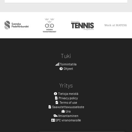
Tuki
Toimintatila
Ohjeet
Yritys
Tietoja meistä
Privacy policy
Terms of use
Saavutettavuusseloste
Ura
Ilmiantaminen
SPC viranomaisille