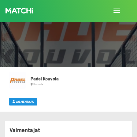
Vaihda
navigointi
Padel Kouvola
Kouvola
VALMENTAJA
Valmentajat