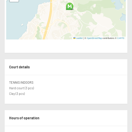
|
©
contributors ©
Leaflet
OpenStreetMap
CARTO
Court details
TENNIS INDOORS
Hard court (3 pcs)
Clay (3 pcs)
Hours of operation