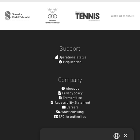
Support
Operational status
Help section
Company
About us
Privacy policy
Terms of Use
Accessibility Statement
Careers
Whistleblowing
SPC for Authorites
×
Visiting address