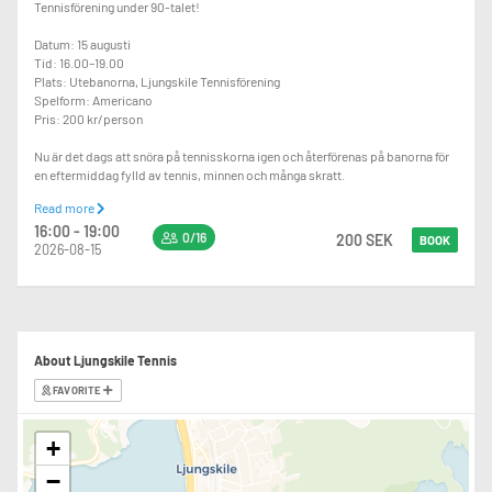
Tennisförening under 90-talet!
Datum: 15 augusti
Tid: 16.00–19.00
Plats: Utebanorna, Ljungskile Tennisförening
Spelform: Americano
Pris: 200 kr/person
Nu är det dags att snöra på tennisskorna igen och återförenas på banorna för
en eftermiddag fylld av tennis, minnen och många skratt.
Read more
Vi spelar Americano – en social och lättsam spelform där du får spela korta
16:00 - 19:00
matcher med och mot många olika deltagare. Det blir en rolig eftermiddag
0/16
200 SEK
BOOK
2026-08-15
med tid att umgås, prata gamla tennisminnen och återknyta kontakten med
gamla träningskompisar.
Känner du någon annan som spelade juniortennis i Ljungskile under 90-talet?
Tipsa gärna och dela inbjudan – vi vill gärna få med så många gamla
tennisvänner som möjligt!
About Ljungskile Tennis
Vi hoppas att du vill vara med och göra detta till en riktigt härlig återträff!
FAVORITE
+
Varmt välkommen!
−