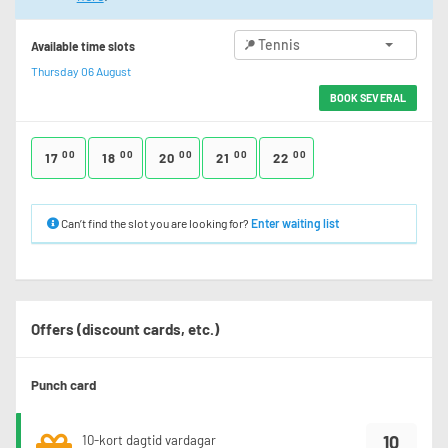
Tennis
Available time slots
Thursday 06 August
BOOK SEVERAL
00
00
00
00
00
17
18
20
21
22
Can’t find the slot you are looking for?
Enter waiting list
Offers (discount cards, etc.)
Punch card
10
10-kort dagtid vardagar