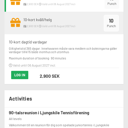
Punch
2,900 SEK
Valid until 06 August 2027 incl.
10-kort kväll/helg
10
Punch
2,900 SEK
Valid until 06 August 2027 incl.
10-kort dagtid vardagar
Giltighetstid 365 dagar. Innehavaren måste vara medlem och bokningarna gäller 
vardagar till kl 15 både inomhus och utomhus.
Maximum duration of booking: 90 minutes
Valid until 06 August 2027 incl.
LOG IN
2,900 SEK
Activities
90-talsreunion i Ljungskile Tennisförening
All levels
Välkommen till en reunion för dig som spelade juniortennis i Ljungskile