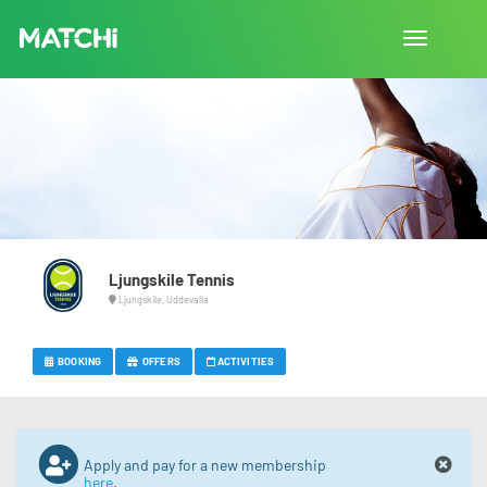
Toggle
navigation
Ljungskile Tennis
Ljungskile, Uddevalla
BOOKING
OFFERS
ACTIVITIES
Apply and pay for a new membership
here
.