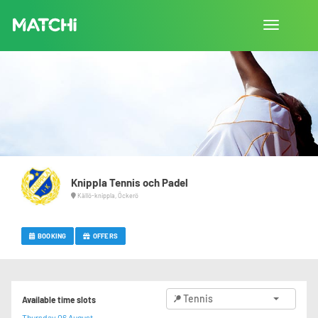
Toggle
navigation
Knippla Tennis och Padel
Källö-knippla, Öckerö
BOOKING
OFFERS
Tennis
Available time slots
Thursday 06 August