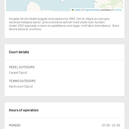
|
©
contributors ©
Leaflet
OpenStreetMap
CARTO
Knippla Idrotts klubb byggde tennisbanorna 1990. Det är några av sveriges
vackrast belägna banor, precis bredvid vattnet med utsikt över fjorden.
Under 2021 öppnade vi även en padelbana som ligger intill våra tennisbanor. Även
denna bana är utomhus.
Court details
PADEL OUTDOORS
Carpet (1pcs)
TENNIS OUTDOORS
Hard court (2pcs)
Hours of operation
MONDAY
07:00 - 23:00