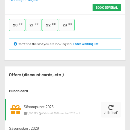
BOOK SEVERAL
00
00
00
00
20
21
22
23
Can’t find the slot you are looking for?
Enter waiting list
Offers (discount cards, etc.)
Punch card
Säsongskort 2026
Unlimited*
1,500 SEK
Valid until 30 November 2026 incl.
Säsongskort 2026