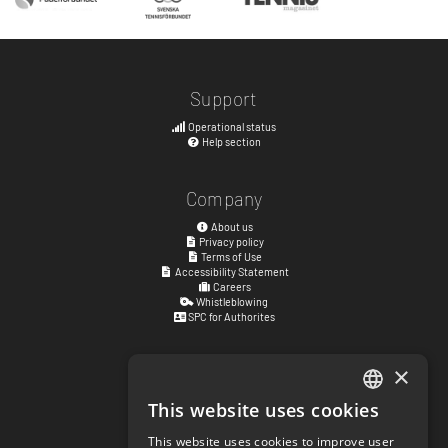
Support
Operational status
Help section
Company
About us
Privacy policy
Terms of Use
Accessibility Statement
Careers
Whistleblowing
SPC for Authorites
×
Visiting address
Kyrkogatan 17
This website uses cookies
ENGLISH
411 15
Göteborg
,
Sweden
This website uses cookies to improve user