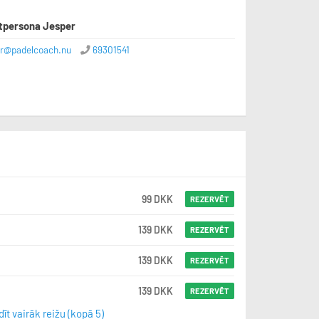
tpersona Jesper
er@padelcoach.nu
69301541
99 DKK
REZERVĒT
139 DKK
REZERVĒT
139 DKK
REZERVĒT
139 DKK
REZERVĒT
īt vairāk reižu (kopā 5)