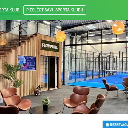
ORTA KLUBI
PIESLĒGT SAVU SPORTA KLUBU
REZERVĀCI