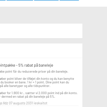
pointpakke - 5% rabat på baneleje
øbe point får du reducerede priser på din baneleje.

øber point bliver de tilføjet din konto og du kan benytte 
du booker en bane. 1 kr = 1 point. Dine point kan du 
på alle banetyper og alle tidspunkter.

øber for 1.900 kr., sætter vi 2.000 point ind på din konto. 
 dermed en rabat på din baneleje på 5%.
s līdz 07 augusts 2031 ieskaitot