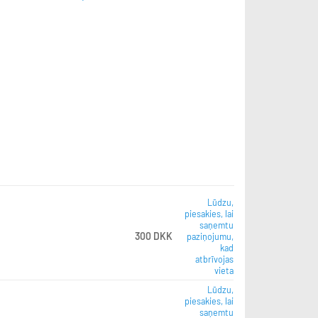
Lūdzu,
piesakies, lai
saņemtu
300 DKK
paziņojumu,
kad
atbrīvojas
vieta
Lūdzu,
piesakies, lai
saņemtu