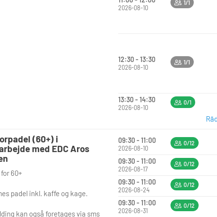
1/1
u møder op, bliver du automatisk
2026-08-10
et med tre andre spillere på dit
. I spiller alle jeres kampe på
 bane i løbet af de to timer.
ter med at spille én runde i hver af
12:30 - 13:30
1/1
e mulige makker-kombinationer.
2026-08-10
er sørger appen for at finde de
jævnbyrdige
 baseret på jeres resultater.
13:30 - 14:30
0/1
2026-08-10
de = ét sæt (først til 6 med 2 i
Rād
l, tie-break ved 6-6). Når en
orpadel (60+) i
er færdig, indtaster I resultatet i
09:30 - 11:00
0/12
arbejde med EDC Aros
 – og får straks besked om næste
2026-08-10
en
.
09:30 - 11:00
0/12
2026-08-17
 for 60+
N FUNGERER RANGLISTEN
09:30 - 11:00
0/12
2026-08-24
mes padel inkl. kaffe og kage.
isten er baseret på ELO-rating –
09:30 - 11:00
0/12
 system som bruges i skak. Alle
2026-08-31
lding kan også foretages via sms