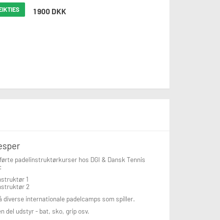
EIKTIES
1 900 DKK
esper
ørte padelinstruktørkurser hos DGI & Dansk Tennis
:
nstruktør 1
nstruktør 2
 diverse internationale padelcamps som spiller.
n del udstyr - bat, sko, grip osv.