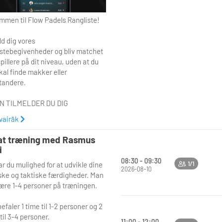
mmen til Flow Padels Rangliste!
ld dig vores
istebegivenheder og bliv matchet
illere på dit niveau, uden at du
kal finde makker eller
andere.
N TILMELDER DU DIG
 vairāk
meld dig via en rangliste-aktivitet i
i
at træning med Rasmus
modtager en e-mail med et link til
i
y-appen og en login-kode
08:30 - 09:30
ar du mulighed for at udvikle dine
1/1
wnload appen i App Store eller
2026-08-10
ske og taktiske færdigheder. Man
e Play
ære 1-4 personer på træningen.
g ind med koden fra mailen
efaler 1 time til 1-2 personer og 2
N FORLØBER EVENTET
til 3-4 personer.
11:00 - 12:00