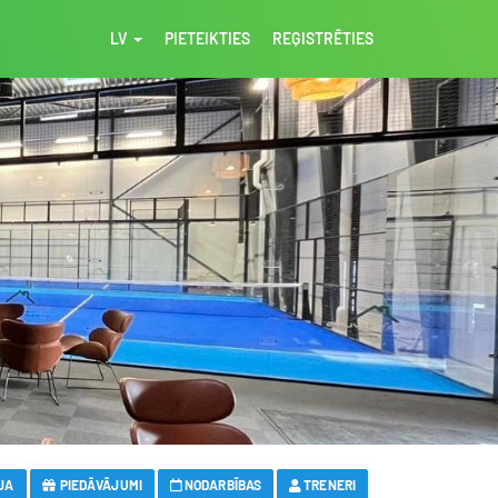
LV
PIETEIKTIES
REĢISTRĒTIES
JA
PIEDĀVĀJUMI
NODARBĪBAS
TRENERI