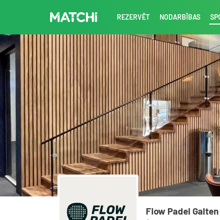
REZERVĒT
NODARBĪBAS
SP
Flow Padel Galten