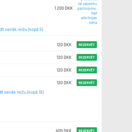
lai saņemtu
1 200 DKK
paziņojumu,
kad
atbrīvojas
vieta
īt vairāk reižu (kopā 5)
120 DKK
REZERVĒT
120 DKK
REZERVĒT
120 DKK
REZERVĒT
120 DKK
REZERVĒT
īt vairāk reižu (kopā 19)
400 DKK
REZERVĒT