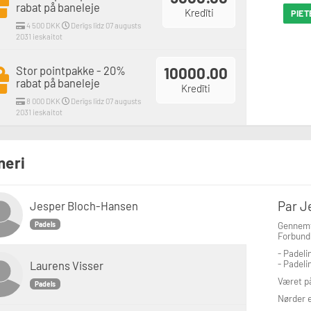
rabat på baneleje
Kredīti
PIET
4 500 DKK
Derīgs līdz 07 augusts
2031 ieskaitot
Stor pointpakke - 20%
10000.00
rabat på baneleje
Kredīti
8 000 DKK
Derīgs līdz 07 augusts
2031 ieskaitot
neri
Par J
Jesper Bloch-Hansen
Gennemf
Padels
Forbund
- Padeli
- Padeli
Laurens Visser
Været på
Padels
Nørder e