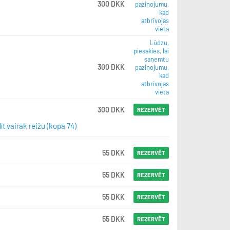
300 DKK
paziņojumu,
kad
atbrīvojas
vieta
Lūdzu,
piesakies, lai
saņemtu
300 DKK
paziņojumu,
kad
atbrīvojas
vieta
300 DKK
REZERVĒT
īt vairāk reižu (kopā 74)
55 DKK
REZERVĒT
55 DKK
REZERVĒT
55 DKK
REZERVĒT
55 DKK
REZERVĒT