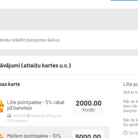
devās ielādēt pieejamos laikus
āvājumi (atlaižu kartes u.c.)
bas karte
Lille 
Ved at k
2000.00
Når du k
Lille pointpakke - 5% rabat
dem når 
på baneleje
Kredīti
benytte 
1 900 DKK
Derīgs līdz 07 augusts
Når du k
2031 ieskaitot
Du opnår
Derīg
Mellem pointpakke - 10%
5000.00