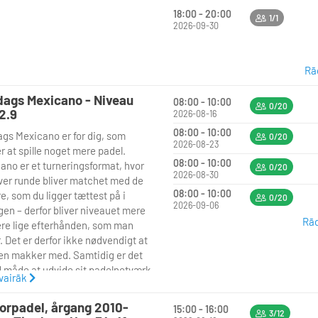
18:00 - 20:00
1/1
2026-09-30
Rād
ags Mexicano - Niveau
08:00 - 10:00
0/20
2.9
2026-08-16
08:00 - 10:00
gs Mexicano er for dig, som
0/20
2026-08-23
r at spille noget mere padel.
08:00 - 10:00
ano er et turneringsformat, hvor
0/20
2026-08-30
hver runde bliver matchet med de
08:00 - 10:00
re, som du ligger tættest på i
0/20
2026-09-06
ngen – derfor bliver niveauet mere
Rād
re lige efterhånden, som man
r. Det er derfor ikke nødvendigt at
en makker med. Samtidig er det
d måde at udvide sit padelnetværk
 vairāk
i tvivl om dit niveau, så tjek vores
orpadel, årgang 2010-
15:00 - 16:00
uinddeling i vores makkerbørs:
3/12