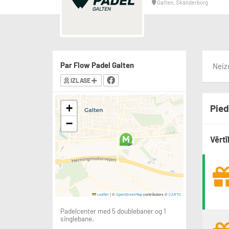
Galten, Skanderborg
Par Flow Padel Galten
Neiz
IZLASE
+
Pied
−
Vērtī
|
©
contributors ©
Leaflet
OpenStreetMap
CARTO
Padelcenter med 5 doublebaner og 1
singlebane.