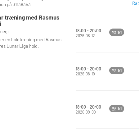
r på 1000 point.
Rād
imon på 31136353
 hver kamp justeres din rating:
ar træning med Rasmus
 du, stiger den. Taber du, falder
i
Hvor meget den ændrer sig,
18:00 - 20:00
īmeņi
1/1
ger af dit eget niveau,
2026-08-12
 er en holdtræning med Rasmus
andernes niveau, din makkers
res Lunar Liga hold.
u og hvor klart kampen afgøres.
illere rykker ofte hurtigt i
en, mens erfarne spillere ændrer
18:00 - 20:00
1/1
ngsommere. Det sikrer, at du altid
2026-08-19
ævnbyrdige kampe.
18:00 - 20:00
1/1
2026-09-09