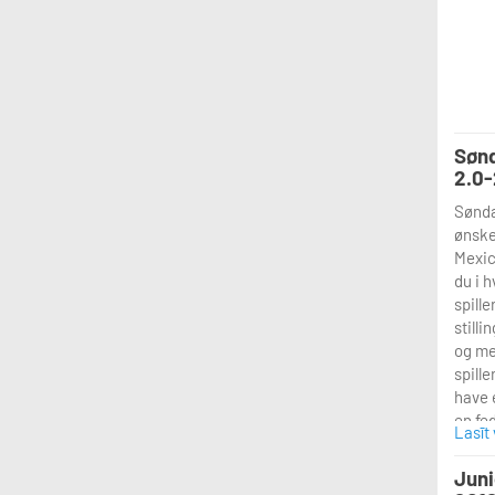
Sønd
2.0-
Sønda
ønske
Mexic
du i 
spille
stilli
og me
spille
have 
en fe
Lasīt
på.
Er du 
Juni
nivea