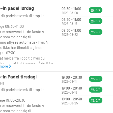
-in padel lørdag
09:30 - 11:00
0/4
2026-08-08
 dit padelnetværk til drop-in
09:30 - 11:00
.
0/4
2026-08-15
ge 09:30-11:00
09:30 - 11:00
er reserveret til de første 4
0/4
2026-08-22
re som melder sig til.
ing aflyses automatisk hvis 4
re ikke har tilmeldt sig inden
 kl. 07:30
t melde fra i god tid hvis du
 forhindret i at komme, så du ikke
 more
ader de tre andre i stikken.
-in Padel tirsdag I
19:00 - 20:30
0/4
2026-08-11
vels
19:00 - 20:30
 dit padelnetværk til drop-in
0/4
2026-08-18
.
19:00 - 20:30
age 19:00-20:30
0/4
2026-08-25
er reserveret til de første 4
re som melder sig til.