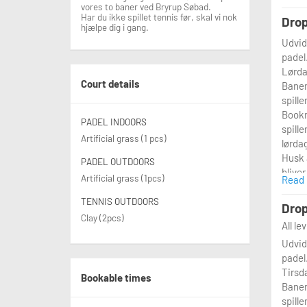
vores to baner ved Bryrup Søbad.
Har du ikke spillet tennis før, skal vi nok
Drop
hjælpe dig i gang.
Udvid
padel
Lørda
Court details
Banen 
spille
Bookn
PADEL INDOORS
spille
Artificial grass (1 pcs)
lørdag
Husk a
PADEL OUTDOORS
bliver
Artificial grass (1pcs)
Read
efterl
TENNIS OUTDOORS
Drop
Clay (2pcs)
All le
Udvid
padel
Tirsd
Bookable times
Banen 
spille