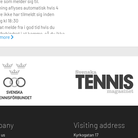
re som melder sig til.
ing aflyses automatisk hvis 4
re ikke har tilmeldt sig inden
g kl 18:30
t melde fra i god tid hvis du
 forhindret i at komme, så du ikke
 more
ader de tre andre i stikken.
pany
Visiting address
 us
Kyrkogatan 17