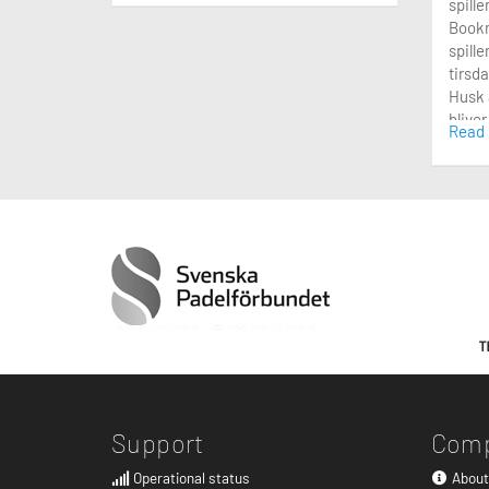
spille
Bookn
spille
tirsda
Husk a
bliver
Read
efterl
Support
Com
Operational status
About