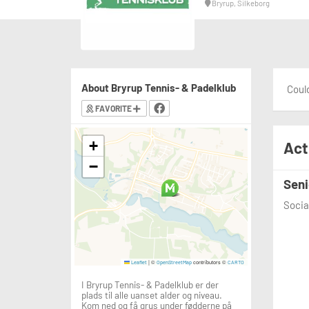
Bryrup, Silkeborg
About Bryrup Tennis- & Padelklub
Could
FAVORITE
+
Act
−
Seni
Socia
|
©
contributors ©
Leaflet
OpenStreetMap
CARTO
I Bryrup Tennis- & Padelklub er der
plads til alle uanset alder og niveau.
Kom ned og få grus under fødderne på