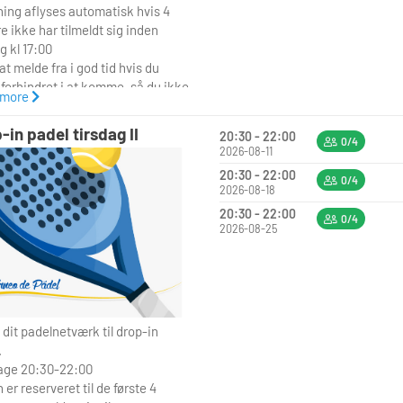
ing aflyses automatisk hvis 4
re ikke har tilmeldt sig inden
g kl 17:00
t melde fra i god tid hvis du
 forhindret i at komme, så du ikke
 more
ader de tre andre i stikken.
-in padel tirsdag II
20:30 - 22:00
0/4
2026-08-11
20:30 - 22:00
0/4
2026-08-18
20:30 - 22:00
0/4
2026-08-25
 dit padelnetværk til drop-in
.
age 20:30-22:00
er reserveret til de første 4