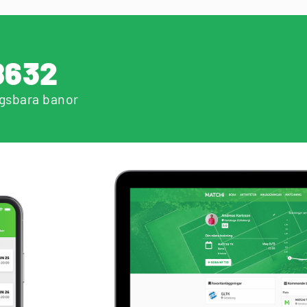
8632
gsbara banor