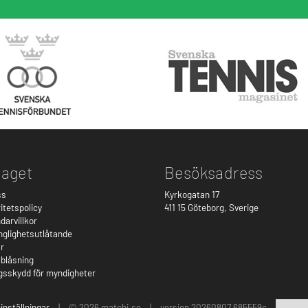
taget
Besöksadress
ss
Kyrkogatan 17
itetspolicy
411 15
Göteborg
,
Sverige
arvillkor
nglighetsutlåtande
är
lblåsning
gsskydd för myndigheter
inställningar
|
© 2026 matchi.se
|
version 20260807.685559c