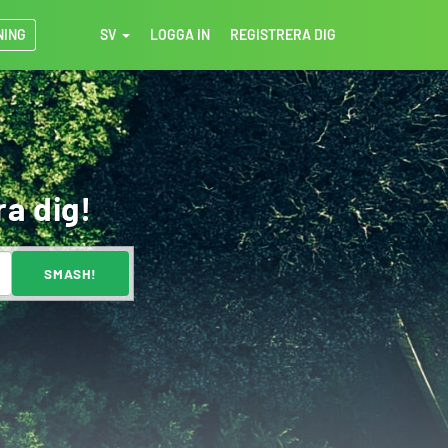
NING
SV
LOGGA IN
REGISTRERA DIG
ra dig!