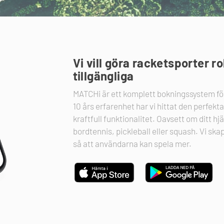
Vi vill göra racketsporter r
tillgängliga
MATCHi är ett komplett bokningssystem för
10 års erfarenhet har vi hittat den perfek
kraftfull funktionalitet. Oavsett om ditt hj
bordtennis, pickleball eller squash. Vi sk
så att användarna kan spela mer.