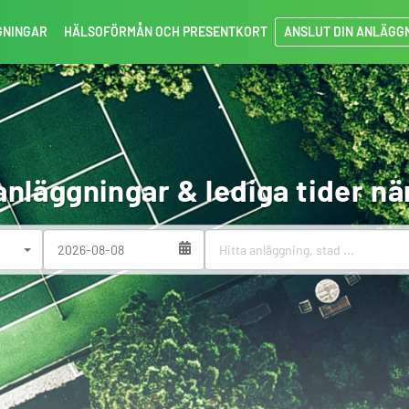
GNINGAR
HÄLSOFÖRMÅN OCH PRESENTKORT
ANSLUT DIN ANLÄGG
anläggningar & lediga tider nä
(success)