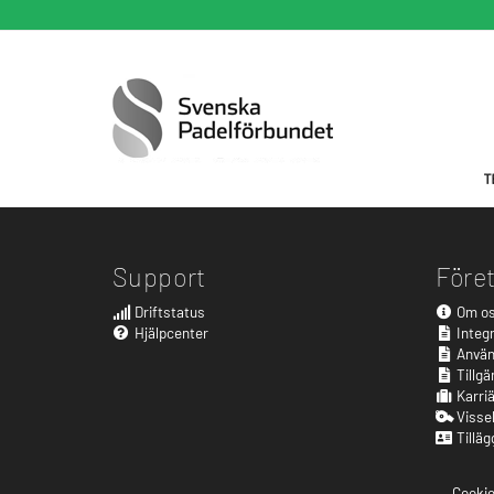
Support
Före
Driftstatus
Om o
Hjälpcenter
Integr
Använd
Tillgä
Karri
Visse
Tilläg
Cookie