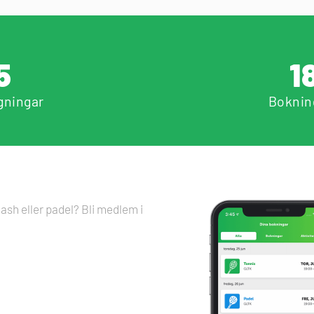
5
1
gningar
Boknin
ash eller padel? Bli medlem i