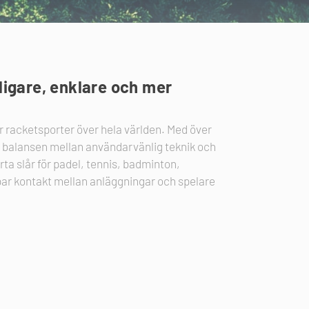
oligare, enklare och mer
 racketsporter över hela världen. Med över
ta balansen mellan användarvänlig teknik och
ärta slår för padel, tennis, badminton,
apar kontakt mellan anläggningar och spelare