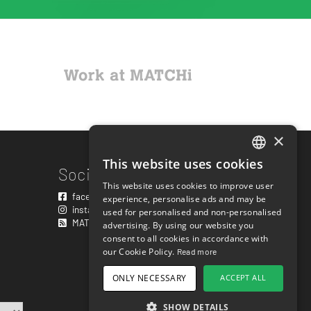
×
This website uses cookies
ENGLISH
Sociala Länkar
This website uses cookies to improve user
SWEDISH
facebook.com/matchisports
experience, personalise ads and may be
instagram.com/matchisports
used for personalised and non-personalised
NORWEGIAN
MATCHi blogg
advertising. By using our website you
consent to all cookies in accordance with
DANISH
our Cookie Policy.
Read more
FINNISH
ONLY NECESSARY
ACCEPT ALL
GERMAN
SHOW DETAILS
CROATIAN