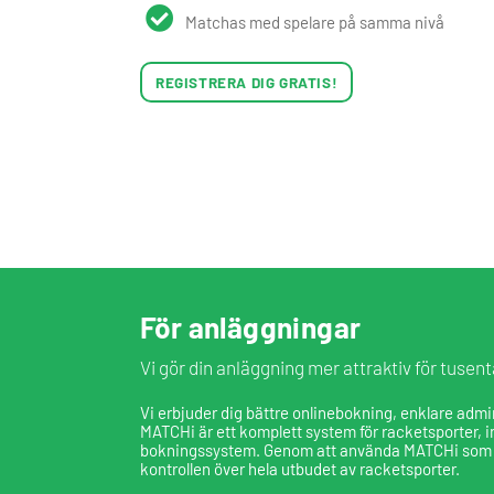
Matchas med spelare på samma nivå
REGISTRERA DIG GRATIS!
För anläggningar
Vi gör din anläggning mer attraktiv för tusent
Vi erbjuder dig bättre onlinebokning, enklare admi
MATCHi är ett komplett system för racketsporter, int
bokningssystem. Genom att använda MATCHi som 
kontrollen över hela utbudet av racketsporter.