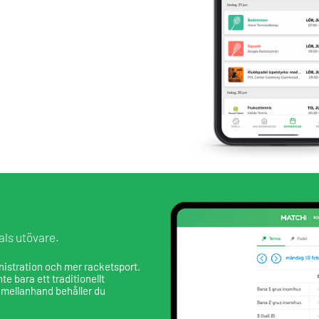
als utövare.
nistration och mer racketsport.
e bara ett traditionellt
mellanhand behåller du