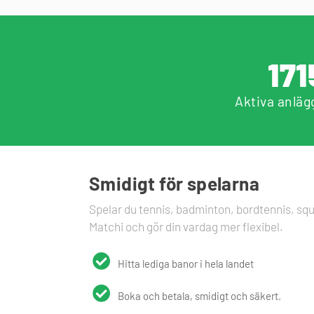
171
Aktiva anläg
Smidigt för spelarna
Spelar du tennis, badminton, bordtennis, squ
Matchi och gör din vardag mer flexibel.
Hitta lediga banor i hela landet
Boka och betala, smidigt och säkert.