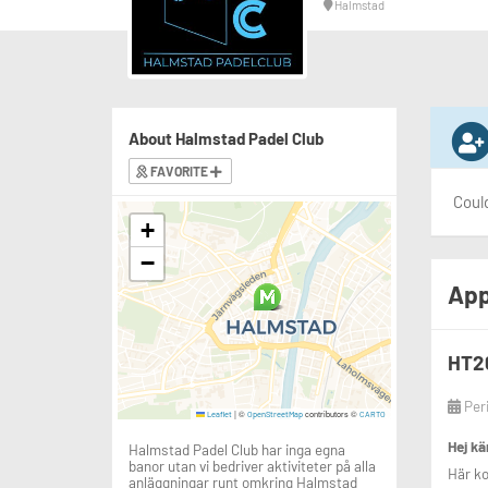
Halmstad
About Halmstad Padel Club
FAVORITE
Could
+
−
App
HT26
Per
|
©
contributors ©
Leaflet
OpenStreetMap
CARTO
Hej kä
Halmstad Padel Club har inga egna
banor utan vi bedriver aktiviteter på alla
Här ko
anläggningar runt omkring Halmstad