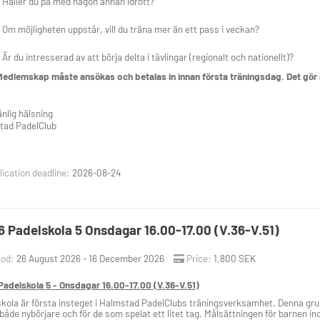
Håller du på med någon annan idrott?
Om möjligheten uppstår, vill du träna mer än ett pass i veckan?
Är du intresserad av att börja delta i tävlingar (regionalt och nationellt)?
edlemskap måste ansökas och betalas in innan första träningsdag. Det gör n
nlig hälsning
tad PadelClub
ication deadline:
2026-08-24
 Padelskola 5 Onsdagar 16.00-17.00 (V.36-V.51)
iod:
26 August 2026 - 16 December 2026
Price:
1,800 SEK
adelskola 5 - Onsdagar 16.00-17.00 (V.36-V.51)
kola är första insteget i Halmstad PadelClubs träningsverksamhet. Denna grupp i
ör både nybörjare och för de som spelat ett litet tag. Målsättningen för barnen i