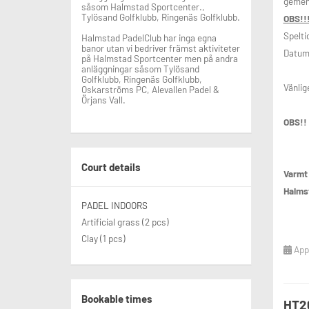
gemen
såsom Halmstad Sportcenter.,
Tylösand Golfklubb, Ringenäs Golfklubb.
OBS!!!
Spelti
Halmstad PadelClub har inga egna
banor utan vi bedriver främst aktiviteter
Datum
på Halmstad Sportcenter men på andra
anläggningar såsom Tylösand
Golfklubb, Ringenäs Golfklubb,
Vänlig
Oskarströms PC, Alevallen Padel &
Örjans Vall.
OBS!
Court details
Varmt
Halms
PADEL INDOORS
Artificial grass (2 pcs)
Clay (1 pcs)
Appl
Bookable times
HT26