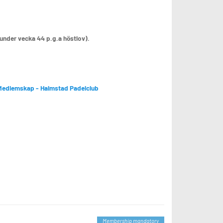
 under vecka 44 p.g.a höstlov).
Medlemskap - Halmstad Padelclub
Membership mandatory