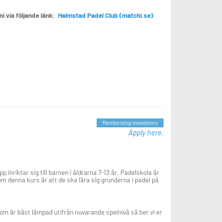
i via följande länk:
Halmstad Padel Club (matchi.se)
Membership mandatory
Apply here.
nriktar sig till barnen i åldrarna 7-13 år. Padelskola är
nom denna kurs är att de ska lära sig grunderna i padel på
som är bäst lämpad utifrån nuvarande spelnivå så ber vi er