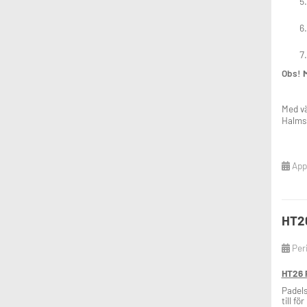
Obs!
M
Med vä
Halms
Appl
HT26
Per
HT26 P
Padels
till f