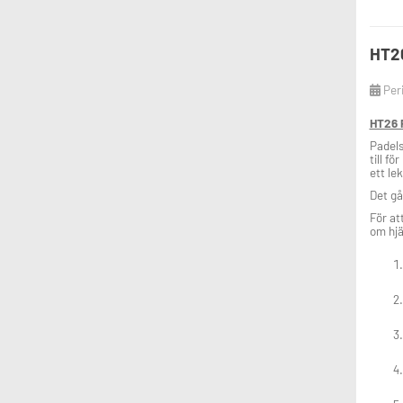
HT26
Per
HT26 P
Padels
till f
ett lek
Det gå
För at
om hjä