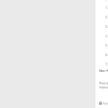
Obs!
M
Med vä
Halms
Appl