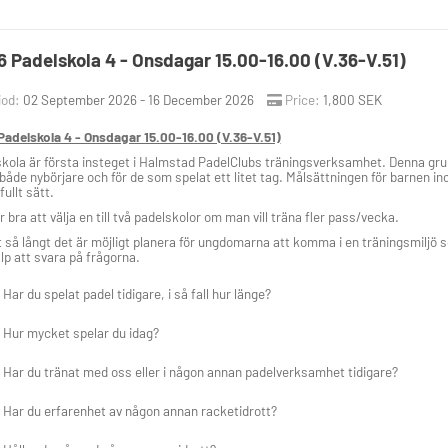
 Padelskola 4 - Onsdagar 15.00-16.00 (V.36-V.51)
iod:
02 September 2026 - 16 December 2026
Price:
1,800 SEK
adelskola 4 - Onsdagar 15.00-16.00 (V.36-V.51)
kola är första insteget i Halmstad PadelClubs träningsverksamhet. Denna grupp i
ör både nybörjare och för de som spelat ett litet tag. Målsättningen för barnen i
fullt sätt.
r bra att välja en till två padelskolor om man vill träna fler pass/vecka.
t så långt det är möjligt planera för ungdomarna att komma i en träningsmiljö 
lp att svara på frågorna.
Har du spelat padel tidigare, i så fall hur länge?
Hur mycket spelar du idag?
Har du tränat med oss eller i någon annan padelverksamhet tidigare?
Har du erfarenhet av någon annan racketidrott?