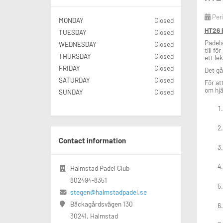
Per
MONDAY
Closed
HT26 P
TUESDAY
Closed
Padels
WEDNESDAY
Closed
till f
THURSDAY
Closed
ett lek
FRIDAY
Closed
Det gå
SATURDAY
Closed
För at
om hjä
SUNDAY
Closed
Contact information
Halmstad Padel Club
802494-8351
stegen@halmstadpadel.se
Bäckagårdsvägen 130
30241, Halmstad