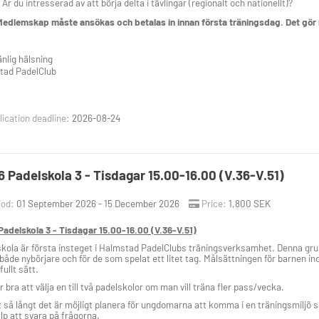
Är du intresserad av att börja delta i tävlingar (regionalt och nationellt)?
edlemskap måste ansökas och betalas in innan första träningsdag. Det gör n
nlig hälsning
tad PadelClub
ication deadline:
2026-08-24
 Padelskola 3 - Tisdagar 15.00-16.00 (V.36-V.51)
iod:
01 September 2026 - 15 December 2026
Price:
1,800 SEK
adelskola 3 - Tisdagar 15.00-16.00 (V.36-V.51)
kola är första insteget i Halmstad PadelClubs träningsverksamhet. Denna grupp i
ör både nybörjare och för de som spelat ett litet tag. Målsättningen för barnen i
fullt sätt.
r bra att välja en till två padelskolor om man vill träna fler pass/vecka.
t så långt det är möjligt planera för ungdomarna att komma i en träningsmiljö 
lp att svara på frågorna.