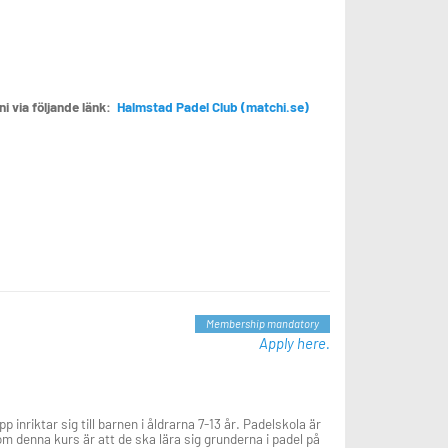
i via följande länk:
Halmstad Padel Club (matchi.se)
Membership mandatory
Apply here.
nriktar sig till barnen i åldrarna 7-13 år. Padelskola är
nom denna kurs är att de ska lära sig grunderna i padel på