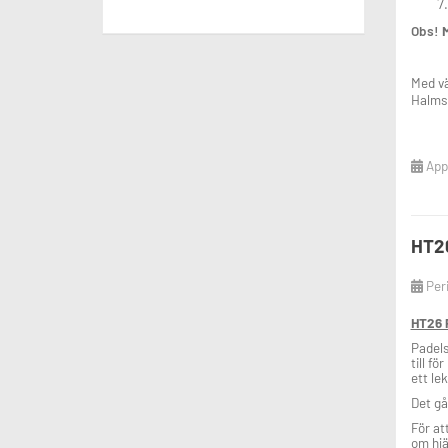
Obs!
M
Med vä
Halms
Appl
HT26
Per
HT26 P
Padels
till f
ett lek
Det gå
För at
om hjä