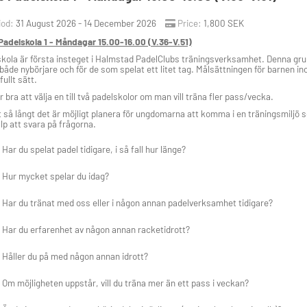
iod:
31 August 2026 - 14 December 2026
Price:
1,800 SEK
adelskola 1 - Måndagar 15.00-16.00 (V.36-V.51)
kola är första insteget i Halmstad PadelClubs träningsverksamhet. Denna grupp i
ör både nybörjare och för de som spelat ett litet tag. Målsättningen för barnen i
fullt sätt.
r bra att välja en till två padelskolor om man vill träna fler pass/vecka.
t så långt det är möjligt planera för ungdomarna att komma i en träningsmiljö 
lp att svara på frågorna.
Har du spelat padel tidigare, i så fall hur länge?
Hur mycket spelar du idag?
Har du tränat med oss eller i någon annan padelverksamhet tidigare?
Har du erfarenhet av någon annan racketidrott?
Håller du på med någon annan idrott?
Om möjligheten uppstår, vill du träna mer än ett pass i veckan?