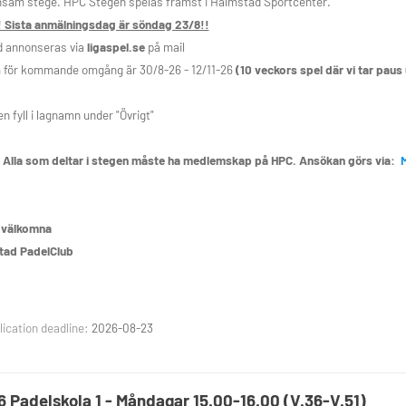
sam stege. HPC Stegen spelas främst i Halmstad Sportcenter.
 Sista anmälningsdag är söndag 23/8!!
d annonseras via
ligaspel.se
på mail
 för kommande omgång är 30/8-26 - 12/11-26
(10 veckors spel där vi tar paus
en fyll i lagnamn under "Övrigt"
!
Alla som deltar i stegen måste ha medlemskap på HPC. Ansökan görs via:
 välkomna
tad PadelClub
ication deadline:
2026-08-23
 Padelskola 1 - Måndagar 15.00-16.00 (V.36-V.51)