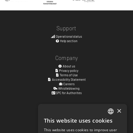
Support
Operational status
Help section
Company
About us
Privacy policy
Terms of Use
Accessibility Statement
Careers
Whistleblowing
SPC for Authorites
×
Visiting address
Kyrkogatan 17
This website uses cookies
ENGLISH
411 15
Göteborg
,
Sweden
This website uses cookies to improve user
SWEDISH