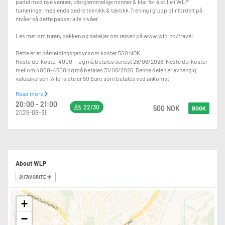
padel med nye venner, uforglemmelige minner & klar for å stille i WLP
turneringer med enda bedre teknikk & taktikk.Trening i grupp blir fordelt på
nivåer så dette passer alle nivåer.
Les mer om turen, pakken og detaljer om reisen på www.wlp.no/travel
Dette er et påmeldingsgebyr som koster 500 NOK
Neste del koster 4000 ,- og må betales senest 28/06/2026. Neste del koster
mellom 4000-4500 og må betales 31/08/2026. Denne delen er avhengig
valutakursen. Aller siste er 50 Euro som betales ved ankomst.
Read more
20:00 - 21:00
Oppsummert om hva som er inkludert:
22/30
500 NOK
BOOK
2026-08-31
-Tre treninger i gruppe med trener (torsdag, fredag og lørdag)
- Tre kamper på kveldstid i form av Mexicano, Vinnerbane og Matchplay siste
kvelden.
- En av dagene har du en 2-1 trening med coach på plass, sammen med en
annen fra gruppen.
About WLP
- Mulighet for ekstra kamper kveldstid 21:00.
- Vi booker også 6h ekstra om dagen med spill der man kan spille mot andre i
FAVORITE
gruppen
Totalt ca 16h padel fordelt over 4,5 dager.
+
Boende & Transfer
−