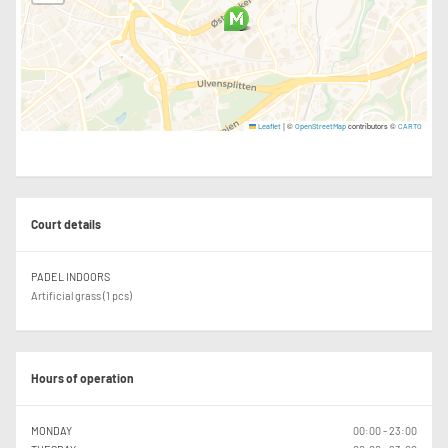
Losji er inkludert på Palmera Beach Apartments, et hotell som ligger 10
minutter gangavstand fra Sirocco Club De Padel hvor vi spiller padel & spiser
alle måltider. Du deler leilighet med mulighet for eget soverom, å reiser du
alene velger vi hvem andre du skal bo med. Reiser du sammen med noen
andre så melder du ifra, så setter vi dere på samme rom. Ønsker du å
oppgradere til et bedre rom som er nyoppusset så er dette mulig mot et
pristillegg. Kontakt oss for mer info og bilder av rommene.
|
©
contributors ©
Leaflet
OpenStreetMap
CARTO
Transfer t/f Alicante flyplass er inkludert, hvis du ankommer Onsdag og reiser
hjem Søndag. Reiser du utenfor disse dagene må du enten møte opp på
flyplassen ankomstdagen, for å sitte på med resten av gruppa til hotellet,
eller ordne egen transfer eller leiebil.
Court details
Mat & Drikke
Alle måltider, frokost, lunsj & middag er inkludert i pakken å spises i
restauranten på Sirocco, denne maten er virkelig noe av de beste vi spist i
PADEL INDOORS
Spania. Helt fantastisk mat! Drikke må betales selv.
Artificial grass (1 pcs)
Fly
Flybiletter må dekkes selv og er ikke inkludert, vi anbefaler å booke mellom
20-12 uker i forkant for å få best mulig pris på flybiletter.
Hours of operation
MONDAY
00:00 - 23:00