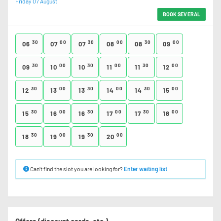
Friday 07 August
BOOK SEVERAL
30
00
30
00
30
00
06
07
07
08
08
09
30
00
30
00
30
00
09
10
10
11
11
12
30
00
30
00
30
00
12
13
13
14
14
15
30
00
30
00
30
00
15
16
16
17
17
18
30
00
30
00
18
19
19
20
Can’t find the slot you are looking for?
Enter waiting list