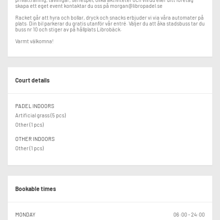
skapa ett eget event kontaktar du oss på morgan@libropadel.se
Road to the Master Final
Racket går att hyra och bollar, dryck och snacks erbjuder vi via våra automater på
Utöver möjligheten att vinna attraktiva priser i varje deltävling samlar du även
plats. Din bil parkerar du gratis utanför vår entré. Väljer du att åka stadsbuss tar du
individuella rankingpoäng.
buss nr 10 och stiger av på hållplats Librobäck.
Varmt välkomna!
Varje deltävling tar dig ett steg närmare Elite Hotel Master Final.
Efter säsongen kvalificerar sig de 8 bästa damerna och de 8 bästa herrarna
till Elite Hotel Master Final, som spelas i maj/juni. Exakt datum presenteras
senare.
Court details
Eftersom rankingen är individuell kan du spela med olika partners under
säsongen. Har du kvalificerat dig tillsammans med samma partner spelar ni
PADEL INDOORS
självklart också tillsammans i Master Final.
Artificial grass (5 pcs)
Other (1 pcs)
Vi ser fram emot en kväll fylld av padel, gemenskap och spännande matcher.
Varmt välkomna till premiären av Elite Hotel Mixed Tour!
OTHER INDOORS
Other (1 pcs)
Bookable times
MONDAY
06:00 - 24:00