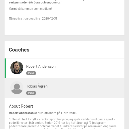
verksamheten för barn och ungdomar!
Varmt välkommen som medlem!
Application deadline:
2026-12-31
Coaches
Robert Andersson
Padel
Tobias Ågren
Padel
About Robert
Robert Andersson
är huvudtränare på Libro Padel.
"Efter ett helt liv fyllt av racketsport började jag spela världens roligaste sport -
padel för snart 9 år sedan. Sedan 2019 har jag haft äran att få jobba som
padeltränare på heltid och har tränat hundratals elever på alla nivåer. Jag skulle