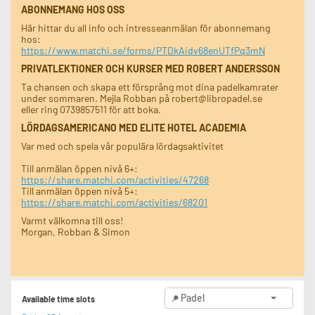
ABONNEMANG HOS OSS
Här hittar du all info och intresseanmälan för abonnemang
hos:
https://www.matchi.se/forms/PTDkAidv68enUTfPq3mN
PRIVATLEKTIONER OCH KURSER MED ROBERT ANDERSSON
Ta chansen och skapa ett försprång mot dina padelkamrater
under sommaren. Mejla Robban på robert@libropadel.se
eller ring 0739857511 för att boka.
LÖRDAGSAMERICANO MED ELITE HOTEL ACADEMIA
Var med och spela vår populära lördagsaktivitet
Till anmälan öppen nivå 6+:
https://share.matchi.com/activities/47268
Till anmälan öppen nivå 5+:
https://share.matchi.com/activities/68201
Varmt välkomna till oss!
Morgan, Robban & Simon
Padel
Available time slots