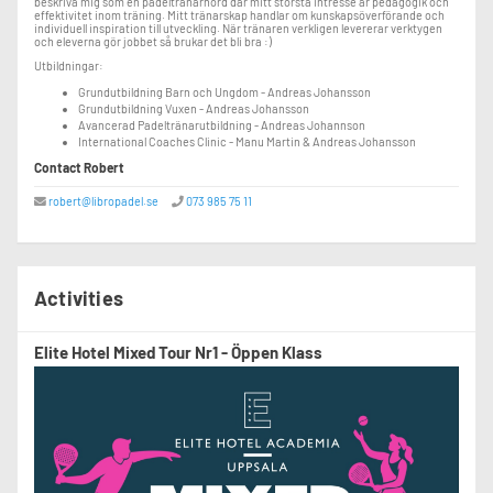
beskriva mig som en padeltränarnörd där mitt största intresse är pedagogik och
effektivitet inom träning. Mitt tränarskap handlar om kunskapsöverförande och
individuell inspiration till utveckling. När tränaren verkligen levererar verktygen
och eleverna gör jobbet så brukar det bli bra :)
Utbildningar:
Grundutbildning Barn och Ungdom - Andreas Johansson
Grundutbildning Vuxen - Andreas Johansson
Avancerad Padeltränarutbildning - Andreas Johannson
International Coaches Clinic - Manu Martin & Andreas Johansson
Contact Robert
robert@libropadel.se
073 985 75 11
Activities
Elite Hotel Mixed Tour Nr1 - Öppen Klass