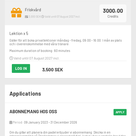
Friskvård
3000.00
Credits
3,000 SEK
Valid until 07 August 2027 incl.
Lektion x 5
Gäller för att boka privatlektioner måndag - fredag, 09.00 - 16.00. I mån av plats 
och i överenskommelse med våra tränare.
Maximum duration of booking: 60 minutes
Valid until 07 August 2027 incl.
LOG IN
3,500 SEK
Applications
ABONNEMANG HOS OSS
APPLY
Period:
09 January 2023 - 31 December 2026
Om du gillar att planera din padel erbjuder vi abonnemang. Skicka in en
intresseanmälan så återkommer vi snarast till dig! Just nu har vi enstaka bra tider