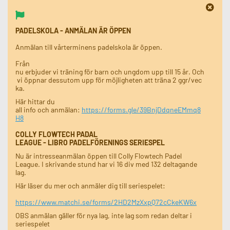
PADELSKOLA - ANMÄLAN ÄR ÖPPEN
Anmälan till vårterminens padelskola är öppen.
Från
nu erbjuder vi träning för barn och ungdom upp till 15 år. Och
vi öppnar dessutom upp för möjligheten att träna 2 ggr/vec
ka.
Här hittar du
all info och anmälan:
https://forms.gle/39BnjDdqneEMmq8
H8
COLLY FLOWTECH PADAL
LEAGUE - LIBRO PADELFÖRENINGS SERIESPEL
Nu är intresseanmälan öppen till Colly Flowtech Padel
League. I skrivande stund har vi 16 div med 132 deltagande
lag.
Här läser du mer och anmäler dig till seriespelet:
https://www.matchi.se/forms/2HD2MzXxpQ72cCkeKW6x
OBS anmälan gäller för nya lag, inte lag som redan deltar i
seriespelet