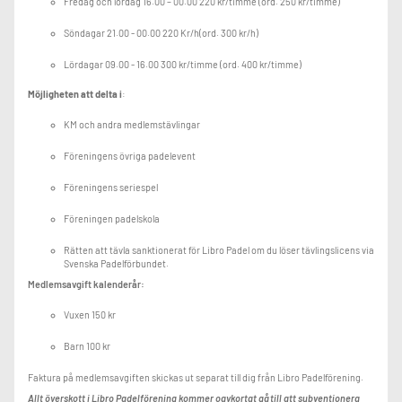
Fredag och lördag 16.00 – 00.00 220 kr/timme (ord. 250 kr/timme)
Söndagar 21.00 - 00.00 220 Kr/h(ord. 300 kr/h)
Lördagar 09.00 - 16.00 300 kr/timme (ord. 400 kr/timme)
Möjligheten att delta i
:
KM och andra medlemstävlingar
Föreningens övriga padelevent
Föreningens seriespel
Föreningen padelskola
Rätten att tävla sanktionerat för Libro Padel om du löser tävlingslicens via
Svenska Padelförbundet.
Medlemsavgift kalenderår:
Vuxen 150 kr
Barn 100 kr
Faktura på medlemsavgiften skickas ut separat till dig från Libro Padelförening.
Allt överskott i Libro Padelförening kommer oavkortat gå till att subventionera