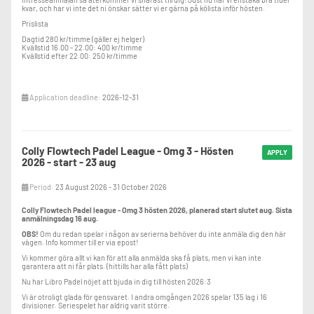
kvar, och har vi inte det ni önskar sätter vi er gärna på kölista inför hösten.
Prislista
Dagtid 280 kr/timme (gäller ej helger)
Kvällstid 16.00 - 22.00: 400 kr/timme
Kvällstid efter 22.00: 250 kr/timme
Application deadline:
2026-12-31
Colly Flowtech Padel League - Omg 3 - Hösten
APPLY
2026 - start - 23 aug
Period:
23 August 2026 - 31 October 2026
Colly Flowtech Padel league - Omg 3 hösten 2026, planerad start slutet aug. Sista
anmälningsdag 16 aug.
OBS!
Om du redan spelar i någon av serierna behöver du inte anmäla dig den här
vägen. Info kommer till er via epost!
Vi kommer göra allt vi kan för att alla anmälda ska få plats, men vi kan inte
garantera att ni får plats. (hittills har alla fått plats)
Nu har Libro Padel nöjet att bjuda in dig till hösten 2026:3
Vi är otroligt glada för gensvaret. I andra omgången 2026 spelar 135 lag i 16
divisioner. Seriespelet har aldrig varit större.