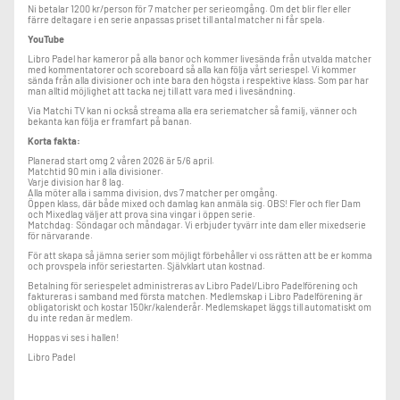
Ni betalar 1200 kr/person för 7 matcher per serieomgång. Om det blir fler eller
färre deltagare i en serie anpassas priset till antal matcher ni får spela.
YouTube
Libro Padel har kameror på alla banor och kommer livesända från utvalda matcher
med kommentatorer och scoreboard så alla kan följa vårt seriespel. Vi kommer
sända från alla divisioner och inte bara den högsta i respektive klass. Som par har
man alltid möjlighet att tacka nej till att vara med i livesändning.
Via Matchi TV kan ni också streama alla era seriematcher så familj, vänner och
bekanta kan följa er framfart på banan.
Korta fakta:
Planerad start omg 2 våren 2026 är 5/6 april.
Matchtid 90 min i alla divisioner.
Varje division har 8 lag.
Alla möter alla i samma division, dvs 7 matcher per omgång.
Öppen klass, där både mixed och damlag kan anmäla sig. OBS! Fler och fler Dam
och Mixedlag väljer att prova sina vingar i öppen serie.
Matchdag: Söndagar och måndagar. Vi erbjuder tyvärr inte dam eller mixedserie
för närvarande.
För att skapa så jämna serier som möjligt förbehåller vi oss rätten att be er komma
och provspela inför seriestarten. Självklart utan kostnad.
Betalning för seriespelet administreras av Libro Padel/Libro Padelförening och
faktureras i samband med första matchen. Medlemskap i Libro Padelförening är
obligatoriskt och kostar 150kr/kalenderår. Medlemskapet läggs till automatiskt om
du inte redan är medlem.
Hoppas vi ses i hallen!
Libro Padel