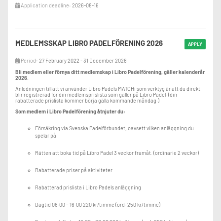
Application deadline:
2026-08-16
MEDLEMSSKAP LIBRO PADELFÖRENING 2026
APPLY
Period:
27 February 2022 - 31 December 2026
Bli medlem eller förnya ditt medlemskap i Libro Padelförening, gäller kalenderår
2026.
Anledningen till att vi använder Libro Padels MATCHi som verktyg är att du direkt
blir registrerad för din medlemsprislista som gäller på Libro Padel. (din
rabatterade prislista kommer börja gälla kommande måndag.)
Som medlem i Libro Padelförening åtnjuter du:
Försäkring via Svenska Padelförbundet, oavsett vilken anläggning du
spelar på.
Rätten att boka tid på Libro Padel 3 veckor framåt. (ordinarie 2 veckor)
Rabatterade priser på aktiviteter
Rabatterad prislista i Libro Padels anläggning
Dagtid 06.00 – 16.00 220 kr/timme (ord. 250 kr/timme)