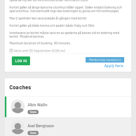
Kortet gäller så länge banorna utomhus håller öppet. Gäller endast bokning och 
spel utomhus. Vid eventuellt regn kan bokningen ej göras om till inomhusspel. 

Max 2 speltider kan vara bokade åt gången med kortet.

Kortet gäller på både tennis och padel i både Visby och Slite.

Innehavare av kortet måste vara en av spelarna på banan vid en bokning med 
kortet. Missbruk beivras
Maximum duration of booking: 90 minutes
Valid until 30 September 2026 incl.
Membership mandatory
LOG IN
Apply here.
Coaches
Albin Wallin
Tennis
Axel Bengtsson
Tennis