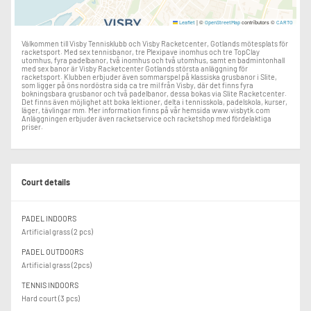
|
©
contributors ©
Leaflet
OpenStreetMap
CARTO
Välkommen till Visby Tennisklubb och Visby Racketcenter, Gotlands mötesplats för
racketsport. Med sex tennisbanor, tre Plexipave inomhus och tre TopClay
utomhus, fyra padelbanor, två inomhus och två utomhus, samt en badmintonhall
med sex banor är Visby Racketcenter Gotlands största anläggning för
racketsport. Klubben erbjuder även sommarspel på klassiska grusbanor i Slite,
som ligger på öns nordöstra sida ca tre mil från Visby, där det finns fyra
bokningsbara grusbanor och två padelbanor, dessa bokas via Slite Racketcenter.
Det finns även möjlighet att boka lektioner, delta i tennisskola, padelskola, kurser,
läger, tävlingar mm. Mer information finns på vår hemsida www.visbytk.com
Anläggningen erbjuder även racketservice och racketshop med fördelaktiga
priser.
Court details
PADEL INDOORS
Artificial grass (2 pcs)
PADEL OUTDOORS
Artificial grass (2pcs)
TENNIS INDOORS
Hard court (3 pcs)