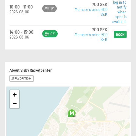
log in to
700 SEK
10:00 - 11:00
notify
1/1
Member’s price 600
2026-08-06
when
SEK
spot is
available
700 SEK
14:00 - 15:00
0/1
Member’s price 600
BOOK
2026-08-06
SEK
About Visby Racketcenter
FAVORITE
+
−