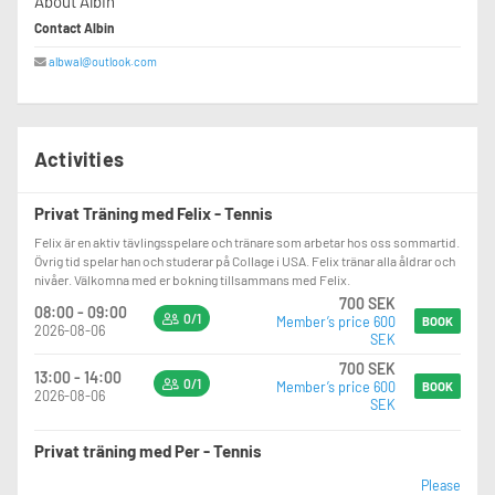
About Albin
Contact Albin
albwal@outlook.com
Activities
Privat Träning med Felix - Tennis
Felix är en aktiv tävlingsspelare och tränare som arbetar hos oss sommartid.
Övrig tid spelar han och studerar på Collage i USA. Felix tränar alla åldrar och
nivåer. Välkomna med er bokning tillsammans med Felix.
700 SEK
08:00 - 09:00
0/1
Member’s price 600
BOOK
2026-08-06
SEK
700 SEK
13:00 - 14:00
0/1
Member’s price 600
BOOK
2026-08-06
SEK
Privat träning med Per - Tennis
Please