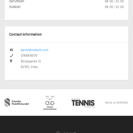
SATURDAY
08:00 - 22:00
SUNDAY
08:00 - 22:00
Contact information
kansli@visbytk.com
0768816670
Bergsgatan 12
62155, Visby