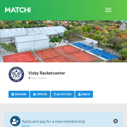
Toggle
navigation
Visby Racketcenter
Visby, Gotland
BOOKING
OFFERS
ACTIVITIES
COACH
Apply and pay for a new membership
here
.