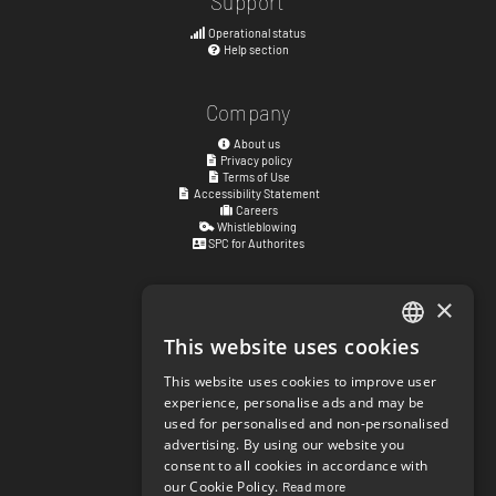
Support
Operational status
Help section
Company
About us
Privacy policy
Terms of Use
Accessibility Statement
Careers
Whistleblowing
SPC for Authorites
×
Visiting address
Kyrkogatan 17
This website uses cookies
ENGLISH
411 15
Göteborg
,
Sweden
This website uses cookies to improve user
SWEDISH
experience, personalise ads and may be
Social links
used for personalised and non-personalised
NORWEGIAN
facebook.com/matchisports
advertising. By using our website you
instagram.com/matchisports
consent to all cookies in accordance with
DANISH
MATCHi blog
our Cookie Policy.
Read more