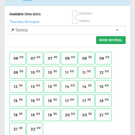
Outdoors
Available time slots
Indoors
Thursday 06 August
Tennis
BOOK SEVERAL
00
00
30
00
30
00
06
07
07
08
08
09
30
00
30
00
30
00
09
10
10
11
11
12
30
00
30
00
30
00
12
13
13
14
14
15
30
00
30
00
30
00
15
16
16
17
17
18
30
00
30
00
30
00
18
19
19
20
20
21
30
00
21
22