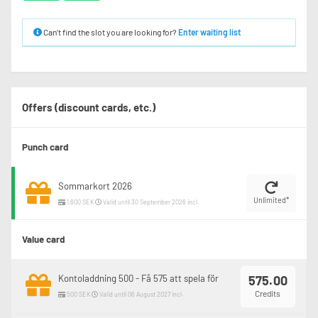
Can’t find the slot you are looking for?
Enter waiting list
Offers (discount cards, etc.)
Punch card
Sommarkort 2026
Unlimited*
1,600 SEK
Valid until 30 September 2026 incl.
Value card
Kontoladdning 500 - Få 575 att spela för
575.00
Credits
500 SEK
Valid until 06 August 2027 incl.