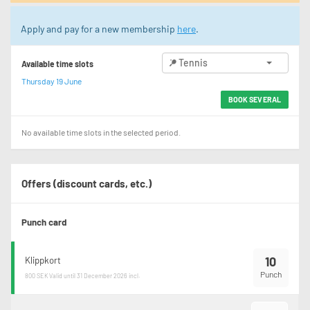
Apply and pay for a new membership
here
.
Tennis
Available time slots
Thursday 19 June
BOOK SEVERAL
No available time slots in the selected period.
Offers (discount cards, etc.)
Punch card
10
Klippkort
Punch
800 SEK
Valid until 31 December 2026 incl.