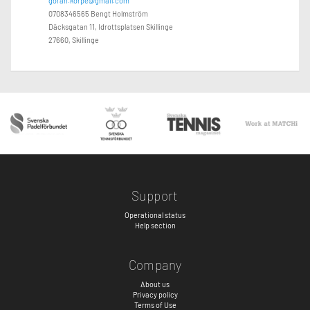
goran.korpe@gmail.com
0708346565 Bengt Holmström
Däcksgatan 11, Idrottsplatsen Skillinge
27660, Skillinge
Support
Operational status
Help section
Company
About us
Privacy policy
Terms of Use