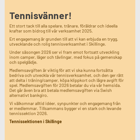
Tennisvänner!
Ett stort tack till alla spelare, tränare, föräldrar och ideella
krafter som bidrog till vår verksamhet 2025.
Ert engagemang är grunden till att vi kan erbjuda en trygg,
utvecklande och rolig tennisverksamhet i Skillinge.
Under säsongen 2026 ser vi fram emot fortsatt utveckling
inom camper, läger och tävlingar, med fokus på gemenskap
och spelglädje.
Medlemsavgiften är viktig för att vi ska kunna fortsätta
bedriva och utveckla vår tennisverksamhet, och den ger rätt
att delta i träning/camper, köpa klippkort och lägre avgift för
spel. Medlemsavgiften för 2026 betalar du via vår hemsida.
Det går även bra att betala medlemsavgiften via Swish
alternativt bankgiro.
Vi välkomnar alltid idéer, synpunkter och engagemang från
er medlemmar. Tillsammans bygger vi en stark och levande
tennissektion 2026.
Tennissektionen i Skillinge