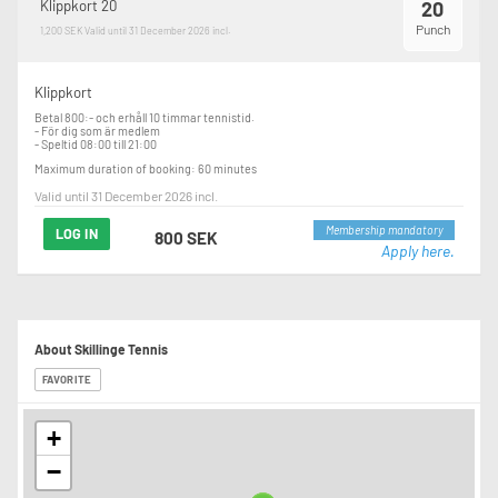
Klippkort 20
20
Punch
1,200 SEK
Valid until 31 December 2026 incl.
Klippkort
Betal 800:- och erhåll 10 timmar tennistid.

- För dig som är medlem

- Speltid 08:00 till 21:00
Maximum duration of booking: 60 minutes
Valid until 31 December 2026 incl.
Membership mandatory
LOG IN
800 SEK
Apply here.
About Skillinge Tennis
FAVORITE
+
−