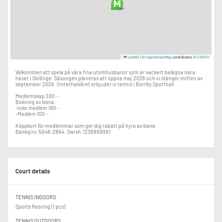
|
©
contributors ©
Leaflet
OpenStreetMap
CARTO
Välkommen att spela på våra fina utomhusbanor som är vackert belägna nära
havet i Skillinge. Säsongen planeras att öppna maj 2026 och vi stänger mitten av
september 2026. Vinterhalvåret erbjuder vi tennis i Borrby Sporthall.
Medlemskap 300:-.
Bokning av bana:
-Icke medlem 180:-
-Medlem 100:-
Klippkort för medlemmar som ger dig rabatt på hyra av bana.
Bankgiro:5646-2864. Swish:1236899991.
Court details
TENNIS INDOORS
Sports flooring (1 pcs)
TENNIS OUTDOORS