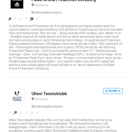
Göteborg
8
bokningsbara banor
Vi på Padel Arena Frihamnen har 5 st Adidasbanor av högsta kvalité samt 2st
utomhusbanor i centrala Göteborg, mitt på Norra Frihamnspiren bara ett stenkast
från centralstationen. Mer om oss: - Shop med allt ifrån rackets, skor, kläder m.m.
- Omklädningsrum för både damer och herrar samt gemensam bastu med utsikt
mot våra utomhusbanor samt Göteborgs hamninlopp - Gruppträning (Frihamnen
Padel Academy) med över 200 spelare varje vecka på alla nivåer, från nybörjare till
elit - Föreningsliv med bland annat en 6:e plats i SM för herrar för vår förening
Frihamnen Padel Club - Internt seriespel för amatörnivåer 3-7 - Sanktionerade
tävlingar - Dam- och herrlag i Svenska Padelligan (SPL) - Amatörturneringar i form
av "Frihamnen Padel Tour" varje vecka - Morgon- och lunchaktiviteter varje vecka -
Medlemskap med förmåner både i- och utanför hallen som tex 50% rabatt på
banhyra men också rabatt på hotell, biltvätt m.m. Varmt välkommen till Padel
Arena Frihamnen i Göteborg.
FAVORIT
Ullevi Tennisklubb
Göteborg
13
bokningsbara banor
Ullevi Tennisklubb bildades 1944 och har idag 1200 medlemmar och är en av
landets mest framgångsrika tennisklubbar. Vår verksamhet bedrivs i två
anläggningar - Ullevi Tennishall i City där vi har sju banor inomhus och två
grusbanor utomhus samt Ullevi Tennishall i Kallebäck med fyra banor inomhus.