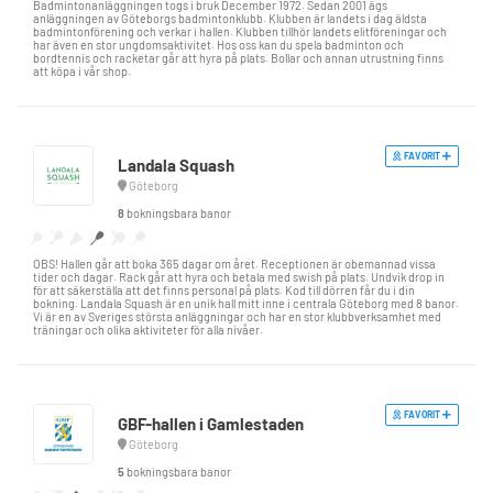
Badmintonanläggningen togs i bruk December 1972. Sedan 2001 ägs
anläggningen av Göteborgs badmintonklubb. Klubben är landets i dag äldsta
badmintonförening och verkar i hallen. Klubben tillhör landets elitföreningar och
har även en stor ungdomsaktivitet. Hos oss kan du spela badminton och
bordtennis och racketar går att hyra på plats. Bollar och annan utrustning finns
att köpa i vår shop.
FAVORIT
Landala Squash
Göteborg
8
bokningsbara banor
OBS! Hallen går att boka 365 dagar om året. Receptionen är obemannad vissa
tider och dagar. Rack går att hyra och betala med swish på plats. Undvik drop in
för att säkerställa att det finns personal på plats. Kod till dörren får du i din
bokning. Landala Squash är en unik hall mitt inne i centrala Göteborg med 8 banor.
Vi är en av Sveriges största anläggningar och har en stor klubbverksamhet med
träningar och olika aktiviteter för alla nivåer.
FAVORIT
GBF-hallen i Gamlestaden
Göteborg
5
bokningsbara banor