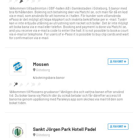
Välkommen till badminton i GBF-hallen AB i Gamlestaden i Göteborg, 5 banor med
bra förhållanden. Bokning och betalning sker via MatchI.se, och man får då en kod
via e-mail, som används för att komma in i hallen. För kunder som vill använda
ePassi är det möjligt att köpa klippkort och invänta bekräftelse per e.-mail. Tyvärr
kan vi inte erbjuda utlåning av utrustning som racket och bollar. Det är inte möjligt
att boka bana via e-mail eller telefon. Booking and payment is done via MatchI.se,
and you receive via e-mail a code to enter the hall. It is not possible to book a court
via e-mail or telephone. For users of e-Passi it is possible to buy clip cards and wait
for confirmation via e-mail.
FAVORIT
Mossen
Göteborg
4
bokningsbara banor
Välkommen till Mossens grusbanor! Vänligen dra och vattna banan efter använd
tid. Du bokar bana via Matchi där du också betalar och får därefter access till
banorna genom upplåsning med Parakeys app som skickas via mail till den som
bokat tiden.
FAVORIT
Sankt Jörgen Park Hotell Padel
Göteborg