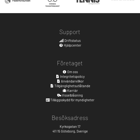
Support
Driftstatus
Hjälpcenter
Företaget
Om oss
Integritetspolicy
Användarvillkor
Tillgänglighetsutlåtande
Karriär
Visselblåsning
Tilläggsskydd för myndigheter
Besöksadress
Kyrkogatan 17
411 15
Göteborg
,
Sverige