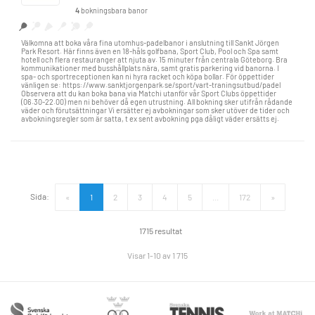
4
bokningsbara banor
Välkomna att boka våra fina utomhus-padelbanor i anslutning till Sankt Jörgen
Park Resort. Här finns även en 18-håls golfbana, Sport Club, Pool och Spa samt
hotell och flera restauranger att njuta av. 15 minuter från centrala Göteborg. Bra
kommunikationer med busshållplats nära, samt gratis parkering vid banorna. I
spa- och sportreceptionen kan ni hyra racket och köpa bollar. För öppettider
vänligen se: https://www.sanktjorgenpark.se/sport/vart-traningsutbud/padel
Observera att du kan boka bana via Matchi utanför vår Sport Clubs öppettider
(06.30-22.00) men ni behöver då egen utrustning. All bokning sker utifrån rådande
väder och förutsättningar Vi ersätter ej avbokningar som sker utöver de tider och
avbokningsregler som är satta, t ex sent avbokning pga dåligt väder ersätts ej.
Sida:
«
1
2
3
4
5
...
172
»
1715 resultat
Visar 1-10 av 1 715