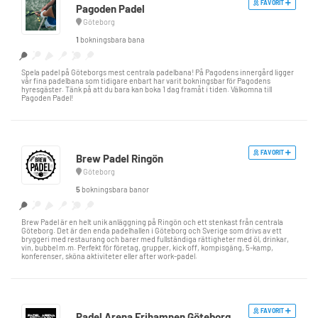
FAVORIT
Pagoden Padel
Göteborg
1
bokningsbara bana
Spela padel på Göteborgs mest centrala padelbana! På Pagodens innergård ligger
vår fina padelbana som tidigare enbart har varit bokningsbar för Pagodens
hyresgäster. Tänk på att du bara kan boka 1 dag framåt i tiden. Välkomna till
Pagoden Padel!
FAVORIT
Brew Padel Ringön
Göteborg
5
bokningsbara banor
Brew Padel är en helt unik anläggning på Ringön och ett stenkast från centrala
Göteborg. Det är den enda padelhallen i Göteborg och Sverige som drivs av ett
bryggeri med restaurang och barer med fullständiga rättigheter med öl, drinkar,
vin, bubbel m.m. Perfekt för företag, grupper, kick off, kompisgäng, 5-kamp,
konferenser, sköna aktiviteter eller after work-padel.
FAVORIT
Padel Arena Frihamnen Göteborg