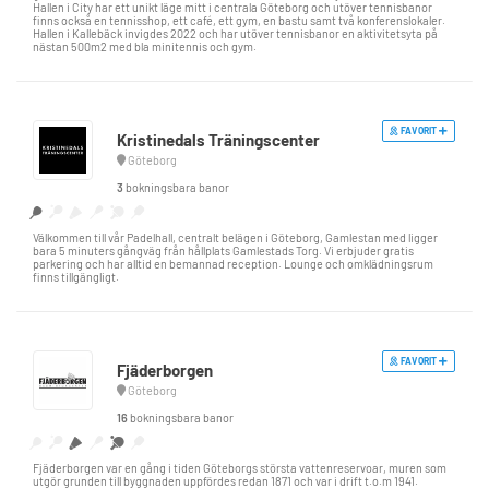
Hallen i City har ett unikt läge mitt i centrala Göteborg och utöver tennisbanor
finns också en tennisshop, ett café, ett gym, en bastu samt två konferenslokaler.
Hallen i Kallebäck invigdes 2022 och har utöver tennisbanor en aktivitetsyta på
nästan 500m2 med bla minitennis och gym.
FAVORIT
Kristinedals Träningscenter
Göteborg
3
bokningsbara banor
Välkommen till vår Padelhall, centralt belägen i Göteborg, Gamlestan med ligger
bara 5 minuters gångväg från hållplats Gamlestads Torg. Vi erbjuder gratis
parkering och har alltid en bemannad reception. Lounge och omklädningsrum
finns tillgängligt.
FAVORIT
Fjäderborgen
Göteborg
16
bokningsbara banor
Fjäderborgen var en gång i tiden Göteborgs största vattenreservoar, muren som
utgör grunden till byggnaden uppfördes redan 1871 och var i drift t.o.m 1941.