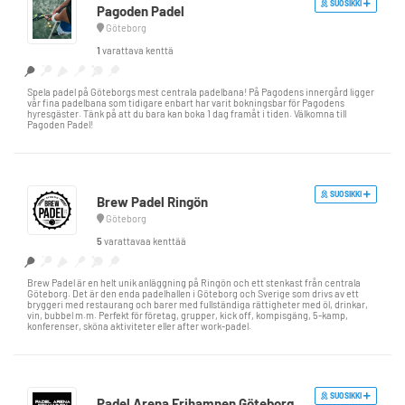
SUOSIKKI
Pagoden Padel
Göteborg
1
varattava kenttä
Spela padel på Göteborgs mest centrala padelbana! På Pagodens innergård ligger
vår fina padelbana som tidigare enbart har varit bokningsbar för Pagodens
hyresgäster. Tänk på att du bara kan boka 1 dag framåt i tiden. Välkomna till
Pagoden Padel!
SUOSIKKI
Brew Padel Ringön
Göteborg
5
varattavaa kenttää
Brew Padel är en helt unik anläggning på Ringön och ett stenkast från centrala
Göteborg. Det är den enda padelhallen i Göteborg och Sverige som drivs av ett
bryggeri med restaurang och barer med fullständiga rättigheter med öl, drinkar,
vin, bubbel m.m. Perfekt för företag, grupper, kick off, kompisgäng, 5-kamp,
konferenser, sköna aktiviteter eller after work-padel.
SUOSIKKI
Padel Arena Frihamnen Göteborg