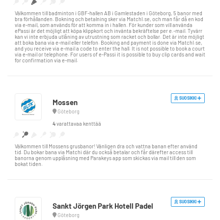
Välkommen till badminton i GBF-hallen AB i Gamlestaden i Göteborg, 5 banor med
bra förhållanden. Bokning och betalning sker via MatchI.se, och man får då en kod
via e-mail, som används för att komma in i hallen. För kunder som vill använda
ePassi är det möjligt att köpa klippkort och invänta bekräftelse per e.-mail. Tyvärr
kan vi inte erbjuda utlåning av utrustning som racket och bollar. Det är inte möjligt
att boka bana via e-mail eller telefon. Booking and payment is done via MatchI.se,
and you receive via e-mail a code to enter the hall. It is not possible to book a court
via e-mail or telephone. For users of e-Passi it is possible to buy clip cards and wait
for confirmation via e-mail.
SUOSIKKI
Mossen
Göteborg
4
varattavaa kenttää
Välkommen till Mossens grusbanor! Vänligen dra och vattna banan efter använd
tid. Du bokar bana via Matchi där du också betalar och får därefter access till
banorna genom upplåsning med Parakeys app som skickas via mail till den som
bokat tiden.
SUOSIKKI
Sankt Jörgen Park Hotell Padel
Göteborg