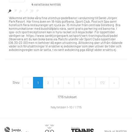
4
varattavaa kenttää
Välkomna att boka våra fina utomhus-padelbanor i anslutning till Sankt Jörgen
Park Resort. Här finns även en 18-håls golfbana, Sport Club, Pool och Spa samt
hotell och flera restauranger att njuta av. 15 minuter från centrala Göteborg. Bra
kommunikationer med busshållplats nära, samt gratis parkering vid banorna. I
spa- och sportreceptionen kan ni hyra racket och köpa bollar. För öppettider
vänligen se: https://www.sanktjorgenpark.se/sport/vart-traningsutbud/padel
Observera att du kan boka bana via Matchi utanför vår Sport Clubs öppettider
(06.30-22.00) men ni behöver då egen utrustning. All bokning sker utifrån rådande
väder och förutsättningar Vi ersätter ej avbokningar som sker utöver de tider och
avbokningsregler som är satta, t ex sent avbokning pga dåligt väder ersätts ej.
Sivu:
«
1
2
3
4
5
...
172
»
1715 tulokset
Näytetään 1-10 / 1 715