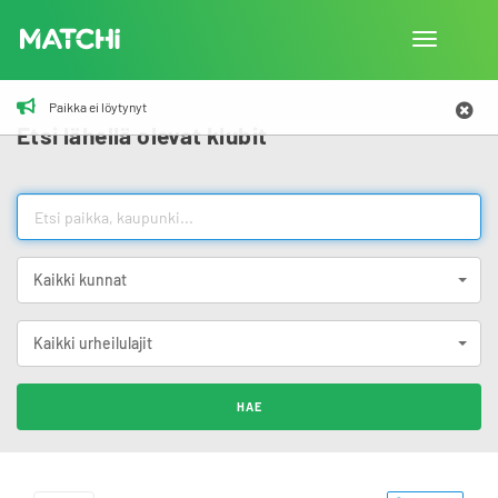
Vaihda
navigointi
Paikka ei löytynyt
Etsi lähellä olevat klubit
Kaikki kunnat
Kaikki urheilulajit