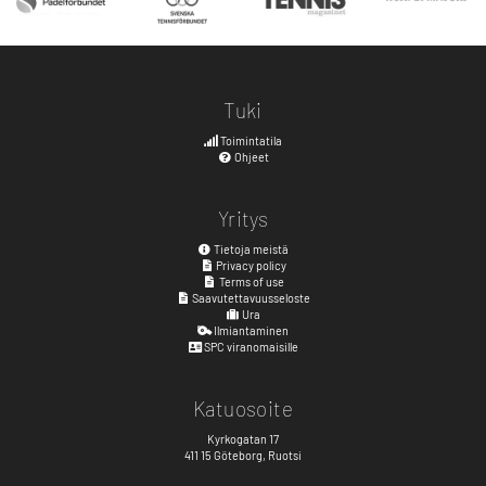
Tuki
Toimintatila
Ohjeet
Yritys
Tietoja meistä
Privacy policy
Terms of use
Saavutettavuusseloste
Ura
Ilmiantaminen
SPC viranomaisille
Katuosoite
Kyrkogatan 17
411 15
Göteborg
,
Ruotsi