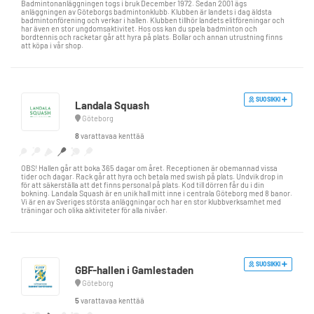
Badmintonanläggningen togs i bruk December 1972. Sedan 2001 ägs
anläggningen av Göteborgs badmintonklubb. Klubben är landets i dag äldsta
badmintonförening och verkar i hallen. Klubben tillhör landets elitföreningar och
har även en stor ungdomsaktivitet. Hos oss kan du spela badminton och
bordtennis och racketar går att hyra på plats. Bollar och annan utrustning finns
att köpa i vår shop.
SUOSIKKI
Landala Squash
Göteborg
8
varattavaa kenttää
OBS! Hallen går att boka 365 dagar om året. Receptionen är obemannad vissa
tider och dagar. Rack går att hyra och betala med swish på plats. Undvik drop in
för att säkerställa att det finns personal på plats. Kod till dörren får du i din
bokning. Landala Squash är en unik hall mitt inne i centrala Göteborg med 8 banor.
Vi är en av Sveriges största anläggningar och har en stor klubbverksamhet med
träningar och olika aktiviteter för alla nivåer.
SUOSIKKI
GBF-hallen i Gamlestaden
Göteborg
5
varattavaa kenttää