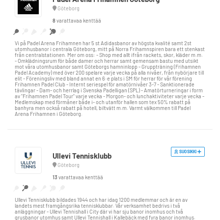
Göteborg
8
varattavaa kenttää
Vi på Padel Arena Frihamnen har 5 st Adidasbanor av högsta kvalité samt 2st
utomhusbanor i centrala Göteborg, mitt på Norra Frihamnspiren bara ett stenkast
från centralstationen. Mer om oss: - Shop med allt ifrån rackets, skor, kläder m.m.
- Omklädningsrum för både damer och herrar samt gemensam bastu med utsikt
mot våra utomhusbanor samt Göteborgs hamninlopp - Gruppträning (Frihamnen
Padel Academy) med över 200 spelare varje vecka på alla nivåer, från nybörjare till
elit - Föreningsliv med bland annat en 6:e plats i SM för herrar för vår förening
Frihamnen Padel Club - Internt seriespel för amatörnivåer 3-7 - Sanktionerade
tävlingar - Dam- och herrlag i Svenska Padelligan (SPL) - Amatörturneringar i form
av "Frihamnen Padel Tour" varje vecka - Morgon- och lunchaktiviteter varje vecka -
Medlemskap med förmåner både i- och utanför hallen som tex 50% rabatt på
banhyra men också rabatt på hotell, biltvätt m.m. Varmt välkommen till Padel
Arena Frihamnen i Göteborg.
SUOSIKKI
Ullevi Tennisklubb
Göteborg
13
varattavaa kenttää
Ullevi Tennisklubb bildades 1944 och har idag 1200 medlemmar och är en av
landets mest framgångsrika tennisklubbar. Vår verksamhet bedrivs i två
anläggningar - Ullevi Tennishall i City där vi har sju banor inomhus och två
grusbanor utomhus samt Ullevi Tennishall i Kallebäck med fyra banor inomhus.