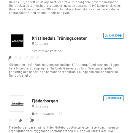
Hallen i City har ett unikt läge mitt i centrala Göteborg och utöver tennisbanor
finns också en tennisshop, ett café, ett gym, en bastu samt två konferenslokaler.
Hallen i Kallebäck invigdes 2022 och har utöver tennisbanor en aktivitetsyta på
nästan 500m2 med bla minitennis och gym.
SUOSIKKI
Kristinedals Träningscenter
Göteborg
3
varattavaa kenttää
Välkommen till vår Padelhall, centralt belägen i Göteborg, Gamlestan med ligger
bara 5 minuters gångväg från hållplats Gamlestads Torg. Vi erbjuder gratis
parkering och har alltid en bemannad reception. Lounge och omklädningsrum
finns tillgängligt.
SUOSIKKI
Fjäderborgen
Göteborg
16
varattavaa kenttää
Fjäderborgen var en gång i tiden Göteborgs största vattenreservoar, muren som
utgör grunden till byggnaden uppfördes redan 1871 och var i drift t.o.m 1941.