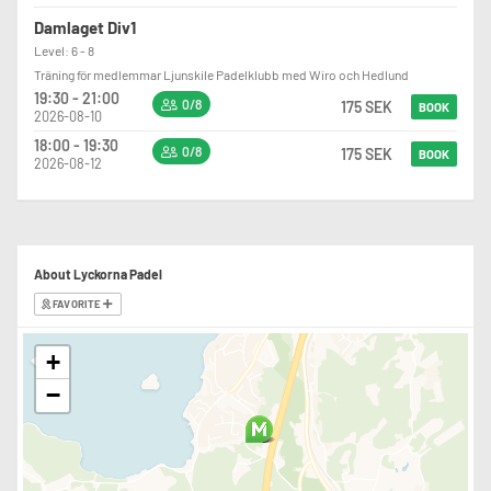
Damlaget Div1
Level: 6 - 8
Träning för medlemmar Ljunskile Padelklubb med Wiro och Hedlund
19:30 - 21:00
0/8
175 SEK
BOOK
2026-08-10
18:00 - 19:30
0/8
175 SEK
BOOK
2026-08-12
About Lyckorna Padel
FAVORITE
+
−