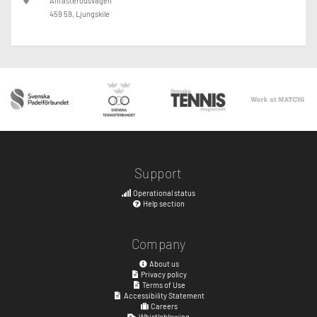
Anfasterödsvägen
459 59, Ljungskile
Support
Operational status
Help section
Company
About us
Privacy policy
Terms of Use
Accessibility Statement
Careers
Whistleblowing