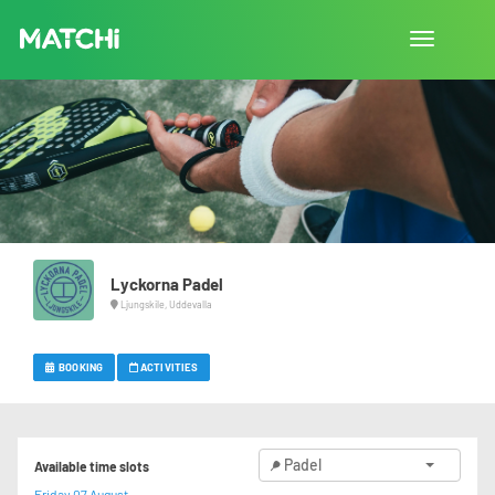
Toggle
navigation
Lyckorna Padel
Ljungskile, Uddevalla
BOOKING
ACTIVITIES
Padel
Available time slots
Friday 07 August