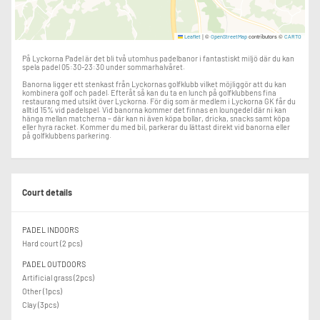
|
©
contributors ©
Leaflet
OpenStreetMap
CARTO
På Lyckorna Padel är det bli två utomhus padelbanor i fantastiskt miljö där du kan
spela padel 05:30-23:30 under sommarhalvåret.
Banorna ligger ett stenkast från Lyckornas golfklubb vilket möjliggör att du kan
kombinera golf och padel. Efteråt så kan du ta en lunch på golfklubbens fina
restaurang med utsikt över Lyckorna. För dig som är medlem i Lyckorna GK får du
alltid 15% vid padelspel. Vid banorna kommer det finnas en loungedel där ni kan
hänga mellan matcherna – där kan ni även köpa bollar, dricka, snacks samt köpa
eller hyra racket. Kommer du med bil, parkerar du lättast direkt vid banorna eller
på golfklubbens parkering.
Court details
PADEL INDOORS
Hard court (2 pcs)
PADEL OUTDOORS
Artificial grass (2pcs)
Other (1pcs)
Clay (3pcs)