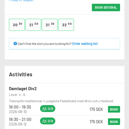
BOOK SEVERAL
30
00
30
00
20
21
21
22
Can’t find the slot you are looking for?
Enter waiting list
Activities
Damlaget Div2
Level: 4 - 6
Träning för medlemmar i Ljungskile Padelklubb med Wiro och J Hedlund.
18:00 - 19:30
0/8
175 SEK
BOOK
2026-08-10
19:30 - 21:00
0/8
175 SEK
BOOK
2026-08-12