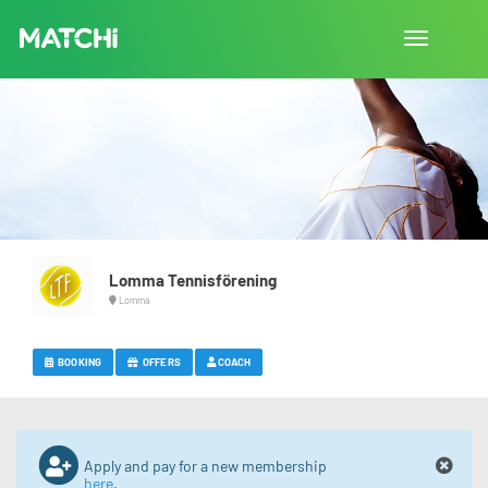
Toggle
navigation
Lomma Tennisförening
Lomma
BOOKING
OFFERS
COACH
Apply and pay for a new membership
here
.