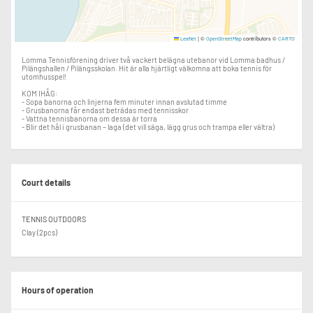
|
©
contributors ©
Leaflet
OpenStreetMap
CARTO
Lomma Tennisförening driver två vackert belägna utebanor vid Lomma badhus /
Pilängshallen / Pilängsskolan. Hit är alla hjärtligt välkomna att boka tennis för
utomhusspel!
KOM IHÅG:
- Sopa banorna och linjerna fem minuter innan avslutad timme
- Grusbanorna får endast beträdas med tennisskor
- Vattna tennisbanorna om dessa är torra
- Blir det hål i grusbanan – laga (det vill säga, lägg grus och trampa eller vältra)
Court details
TENNIS OUTDOORS
Clay (2pcs)
Hours of operation