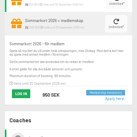
Unlimited*
950 SEK
Valid until 30 September 2026 incl.
Sommarkort 2026 + medlemskap
Unlimited*
1,100 SEK
Valid until 30 September 2026 incl.
Sommarkort 2026 - för medlem
Spela så mycket du vill under hela utesäsongen, max 2h/dag. Med detta kort kan 
du spela med annan medlem i föreningen.

Detta sommarkortet ska användas om du redan är medlem.

Kortet gäller för alla dvs både seniorer och juniorer.
Maximum duration of booking: 90 minutes
Valid until 30 September 2026 incl.
Membership mandatory
LOG IN
950 SEK
Apply here.
Coaches