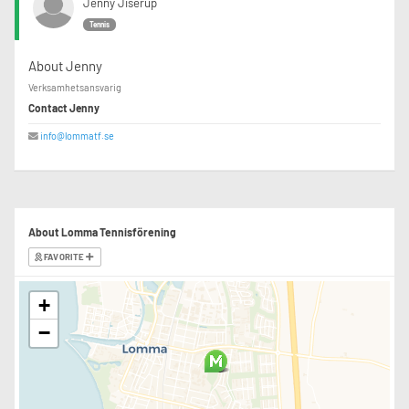
Jenny Jiserup
Tennis
About Jenny
Verksamhetsansvarig
Contact Jenny
info@lommatf.se
About Lomma Tennisförening
FAVORITE
+
−