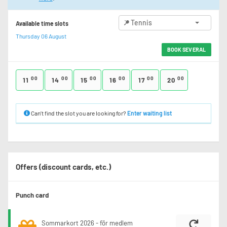
Tennis
Available time slots
Thursday 06 August
BOOK SEVERAL
00
00
00
00
00
00
11
14
15
16
17
20
Can’t find the slot you are looking for?
Enter waiting list
Offers (discount cards, etc.)
Punch card
Sommarkort 2026 - för medlem