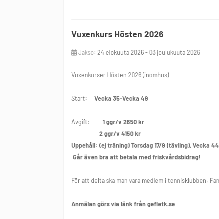
Finns följande dagar och tider att välja på:
Vuxenkurs Hösten 2026
Måndag kl 16-17,
kl 17-18
Jakso:
24 elokuuta 2026 - 03 joulukuuta 2026
Tisdag kl 16-17
Vuxenkurser Hösten 2026 (inomhus)
Onsdag kl 16-17, kl 17-18
Start:
Vecka 35-Vecka 49
Fredag kl 17-18
Avgift:
1 ggr/v 2650 kr
Lördag kl 10-11
2 ggr/v 4150 kr
Uppehåll: (ej träning) Torsdag 17/9 (tävling), Vecka 44
Går även bra att betala med friskvårdsbidrag!
Gefle Tennisklubb
026-107870
För att delta ska man vara medlem i tennisklubben. Fam
info@gefletk.se
Anmälan görs via länk från gefletk.se