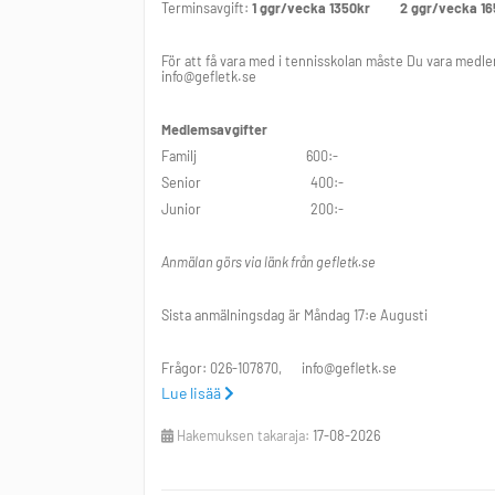
Terminsavgift:
1 ggr/vecka 1350kr
2 ggr/vecka 16
För att få vara med i tennisskolan måste Du vara medlem
info@gefletk.se
Medlemsavgifter
Familj 600:-
Senior 400:-
Junior 200:-
Anmälan görs via länk från gefletk.se
Sista anmälningsdag är Måndag 17:e Augusti
Frågor: 026-107870, info@gefletk.se
Lue lisää
Finns följande dagar och tider att välja på:
Hakemuksen takaraja:
17-08-2026
Tisdag: Kl: 17:10-17:50