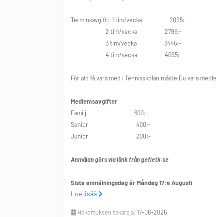
Terminsavgift: 1 tim/vecka 2095:-
2 tim/vecka 2795:-
3 tim/vecka 3445:-
4 tim/vecka 4095:-
För att få vara med i Tennisskolan måste Du vara medlem
Medlemsavgifter
Familj 600:-
Senior 400:-
Junior 200:-
Anmälan görs via länk från gefletk.se
Sista anmälningsdag är Måndag 17:e Augusti
Lue lisää
Frågor: 026-107870 info@gefletk.se
Hakemuksen takaraja:
17-08-2026