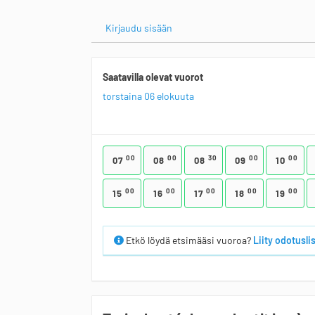
Kirjaudu sisään
Saatavilla olevat vuorot
torstaina 06 elokuuta
00
00
30
00
00
07
08
08
09
10
00
00
00
00
00
15
16
17
18
19
Etkö löydä etsimääsi vuoroa?
Liity odotuslis