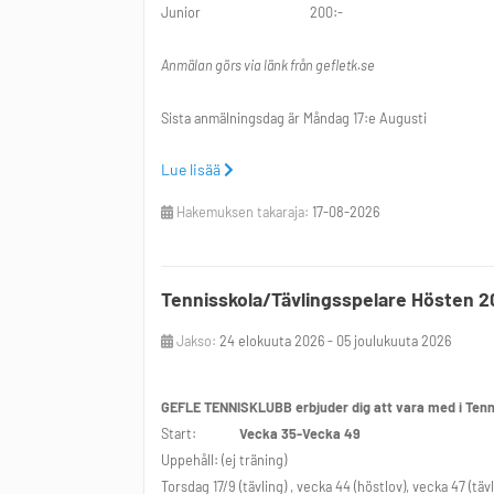
Junior 200:-
Anmälan görs via länk från gefletk.se
Sista anmälningsdag är Måndag 17:e Augusti
Lue lisää
Frågor: 026-107870, info@gefletk.se
Hakemuksen takaraja:
17-08-2026
Finns följande dagar och tider att välja på:
Tisdag: kl 17:10-17:50
Tennisskola/Tävlingsspelare Hösten 2
Torsdag: kl 17.00-17.40, kl 17.40-18.20, kl 18.20-19.00
Jakso:
24 elokuuta 2026 - 05 joulukuuta 2026
Spela gärna 2 ggr/vecka för att utveckla sin tennis 
GEFLE TENNISKLUBB erbjuder dig att vara med i Tenn
Start:
Vecka 35-Vecka 49
Uppehåll: (ej träning)
Gefle Tennisklubb
Torsdag 17/9 (tävling) , vecka 44 (höstlov), vecka 47 
Tel:026-107870 Mail: info@gefletk.se