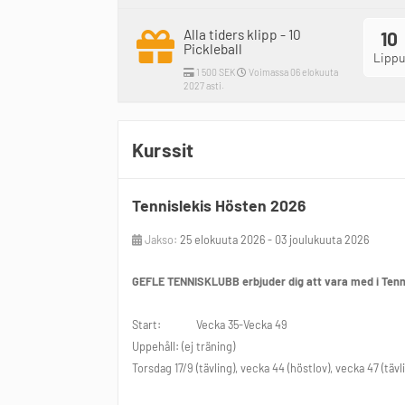
Alla tiders klipp - 10
10
Pickleball
Lippu
1 500 SEK
Voimassa 06 elokuuta
2027 asti.
Kurssit
Tennislekis Hösten 2026
Jakso:
25 elokuuta 2026 - 03 joulukuuta 2026
GEFLE TENNISKLUBB
erbjuder dig att vara med i Ten
Start: Vecka 35-Vecka 49
Uppehåll: (ej träning)
Torsdag 17/9 (tävling), vecka 44 (höstlov), vecka 47 (tävl