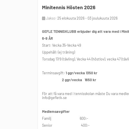
Minitennis Hösten 2026
Torsdag: Kl: 17.00-17.40 17.40-18.20 18.20-19.00
Jakso:
25 elokuuta 2026 - 03 joulukuuta 2026
Spela gärna 2 ggr/vecka för att utveckla sin tennis 
GEFLE TENNISKLUBB
erbjuder dig att vara med i Min
6-9 ÅR
Gefle Tennisklubb
Start: Vecka 35-Vecka 49
Tel:026-107870 Mail: info@gefletk.se
Uppehåll: (ej träning)
Torsdag 17/9 (tävling), Vecka 44 (höstlov), vecka 47 (tävl
Terminsavgift:
1 ggr/vecka 1350 kr
2 ggr/vecka 1650 kr
För att få vara med i tennisskolan måste Du vara medlem
info@gefletk.se
Medlemsavgifter
Familj 600:-
Senior 400:-