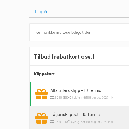
Log på
Kunne ikke indlæse ledige tider
Tilbud (rabatkort osv.)
Klippekort
Alla tiders klipp - 10 Tennis
2.250 SEK
Gyldig indtil 08 august 2027 inkl.
Lågprisklippet - 10 Tennis
1.750 SEK
Gyldig indtil 08 august 2027 inkl.