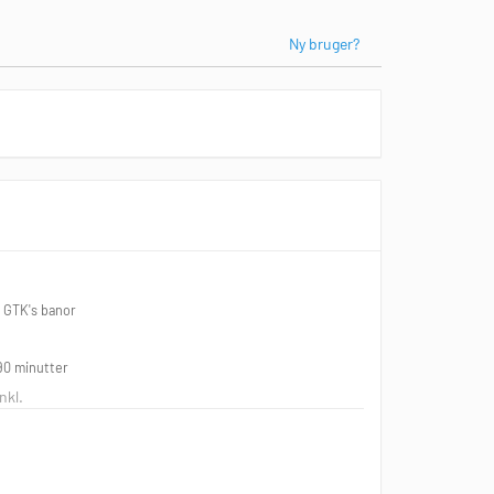
Ny bruger?
å GTK's banor

90 minutter
nkl.