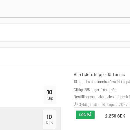
Alla tiders klipp - 10 Tennis
10 speltimmar tennis på valfri tid p
Giltigt 365 dagar från inköp.
10
Bestillingens maksimale varighed: 
Klip
Gyldig indtil 08 august 2027 i
LOG PÅ
10
2.250 SEK
Klip