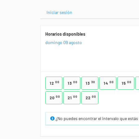
Iniciar sesión
Horarios disponibles
domingo 09 agosto
00
00
30
00
00
12
13
13
14
15
00
00
00
20
21
22
¿No puedes encontrar el intervalo que está