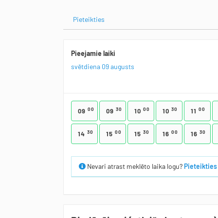
Pieteikties
Pieejamie laiki
svētdiena 09 augusts
00
30
00
30
00
09
09
10
10
11
30
00
30
00
30
14
15
15
16
16
Nevari atrast meklēto laika logu?
Pieteikties