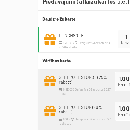
Piedāvājumi (atlaižu kartes u.c.)
Daudzreižu karte
LUNCHGOLF
1
Reiz
220 SEK
Derīgs līdz 31 decembris
2026 ieskaitot
Vērtības karte
SPELPOTT STÖRST (25%
1.00
rabatt)
Kredīti
0 SEK
Derīgs līdz 09 augusts 2027
ieskaitot
SPELPOTT STOR (20%
1.00
rabatt)
Kredīti
0 SEK
Derīgs līdz 09 augusts 2027
ieskaitot