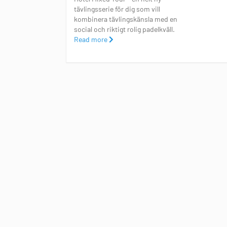
tävlingsserie för dig som vill
kombinera tävlingskänsla med en
social och riktigt rolig padelkväll.
Read more
Varje deltävling inleds med
gruppspel och avslutas med A-
och B-slutspel. För att göra hela
tävlingen så rolig och spännande
som möjligt satsar vi på attraktiva
prisbord i både A- och B-
slutspelet, vilket gör att varje
match och varje placering blir
betydelsefull ända fram till
finalerna.
Anmälan
Anmälan görs av en spelare per
lag. Ange namnet på din partner i
fältet "Övrigt" i samband med
anmälan. Observera att all
tävlingsinformation skickas till