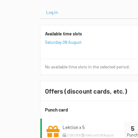
Log in
Available time slots
Saturday 08 August
No available time slots in the selected period.
Offers (discount cards, etc.)
Punch card
Lektion x 5
5
Punc
3,500 SEK
Valid until 08 August