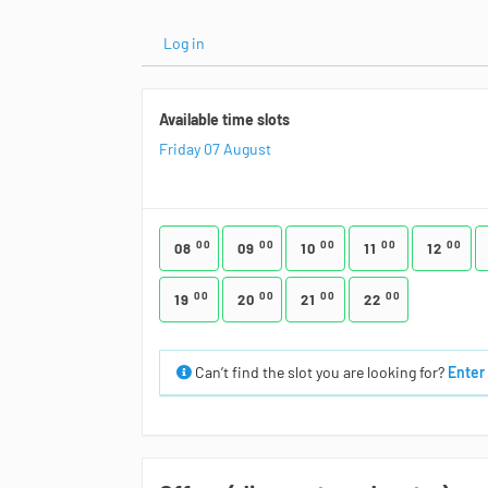
Log in
Available time slots
Friday 07 August
00
00
00
00
00
08
09
10
11
12
00
00
00
00
19
20
21
22
Can’t find the slot you are looking for?
Enter 