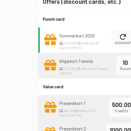
Offers (discount cards, etc.)
Punch card
Sommarkort 2026
Unlimited
2,200 SEK
Valid until 30
August 2026 incl.
Klippkort 1 tennis
10
Punch
1,225 SEK
Valid until 07 August
2027 incl.
Value card
Presentkort 1
500.00
Credits
500 SEK
Valid until 07
August 2027 incl.
Presentkort 2
1000.00