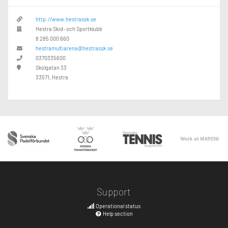
http://www.hestrassk.se
Hestra Skid- och Sportklubb
8 285 000 660
hestramultiarena@hestrassk.se
0370335600
Skolgatan 33
33571, Hestra
Support
Operational status
Help section