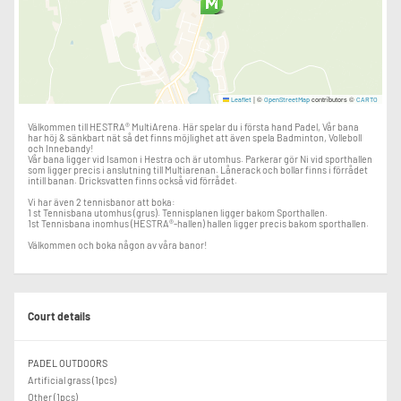
|
©
contributors ©
Leaflet
OpenStreetMap
CARTO
Välkommen till HESTRA® MultiArena. Här spelar du i första hand Padel, Vår bana
har höj & sänkbart nät så det finns möjlighet att även spela Badminton, Volleboll
och Innebandy!
Vår bana ligger vid Isamon i Hestra och är utomhus. Parkerar gör Ni vid sporthallen
som ligger precis i anslutning till Multiarenan. Lånerack och bollar finns i förrådet
intill banan. Dricksvatten finns också vid förrådet.
Vi har även 2 tennisbanor att boka:
1 st Tennisbana utomhus (grus). Tennisplanen ligger bakom Sporthallen.
1st Tennisbana inomhus (HESTRA®-hallen) hallen ligger precis bakom sporthallen.
Välkommen och boka någon av våra banor!
Court details
PADEL OUTDOORS
Artificial grass (1pcs)
Other (1pcs)