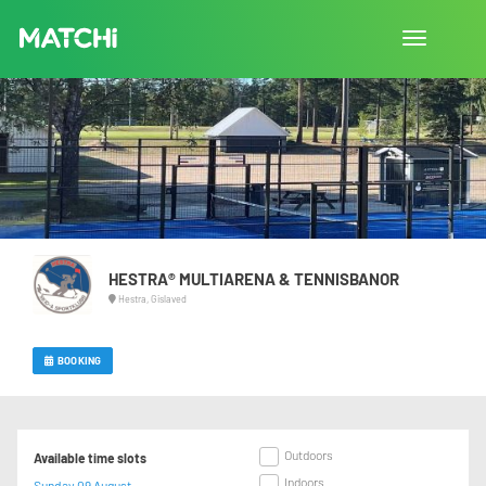
Toggle
navigation
HESTRA® MULTIARENA & TENNISBANOR
Hestra, Gislaved
BOOKING
Outdoors
Available time slots
Indoors
Sunday 09 August