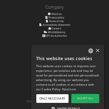
Company
About us
Privacy policy
Terms of Use
Accessibility Statement
Careers
Whistleblowing
SPC for Authorites
×
Visiting address
Kyrkogatan 17
This website uses cookies
ENGLISH
411 15
Göteborg
,
Sweden
This website uses cookies to improve user
SWEDISH
experience, personalise ads and may be
Social links
used for personalised and non-personalised
NORWEGIAN
facebook.com/matchisports
advertising. By using our website you
instagram.com/matchisports
consent to all cookies in accordance with
DANISH
MATCHi blog
our Cookie Policy.
Read more
FINNISH
Cookie Settings
ONLY NECESSARY
ACCEPT ALL
GERMAN
© 2026 matchi.se
version 20260807.685559c
Desktop Version
SHOW DETAILS