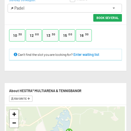
Padel
BOOK SEVERAL
30
00
30
00
30
10
12
13
15
16
Can’t find the slot you are looking for?
Enter waiting list
About HESTRA® MULTIARENA & TENNISBANOR
FAVORITE
+
−